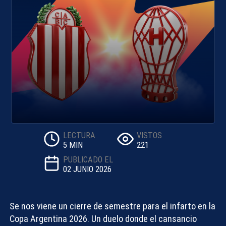
LECTURA
VISTOS
5 MIN
221
PUBLICADO EL
02 JUNIO 2026
Se nos viene un cierre de semestre para el infarto en la
Copa Argentina 2026. Un duelo donde el cansancio