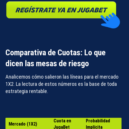
Comparativa de Cuotas: Lo que
dicen las mesas de riesgo
Analicemos cómo salieron las líneas para el mercado
1X2. La lectura de estos números es la base de toda
estrategia rentable.
Cuota en
Probabilidad
Mercado (1X2)
JugaBet
Implícita