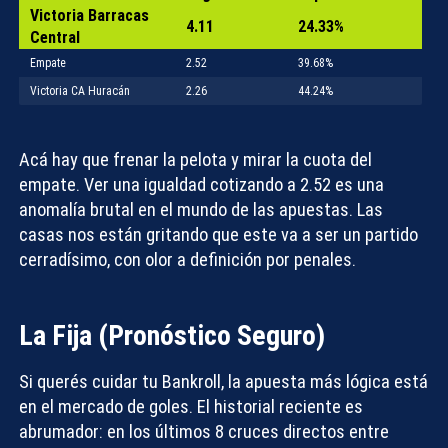
Victoria Barracas
4.11
24.33%
Central
Empate
2.52
39.68%
Victoria CA Huracán
2.26
44.24%
Acá hay que frenar la pelota y mirar la cuota del
empate. Ver una igualdad cotizando a 2.52 es una
anomalía brutal en el mundo de las apuestas. Las
casas nos están gritando que este va a ser un partido
cerradísimo, con olor a definición por penales.
La Fija (Pronóstico Seguro)
Si querés cuidar tu
Bankroll
, la apuesta más lógica está
en el mercado de goles. El historial reciente es
abrumador: en los últimos 8 cruces directos entre