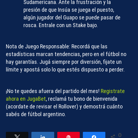
Sudamericana. Ante la frustración y la
presión de que Insúa se juega el puesto,
algún jugador del Guapo se puede pasar de
rosca. Entrale con un
Stake
bajo.
Nota de Juego Responsable:
Recordá que las
estadísticas marcan tendencias, pero en el fútbol no
hay garantías. Jugá siempre por diversión, fijate un
límite y apostá solo lo que estés dispuesto a perder.
¡No te quedes afuera del partido del mes!
Registrate
ahora en JugaBet
, reclamá tu bono de bienvenida
(acordate de revisar el Rollover) y demostrá cuánto
sabés de fútbol argentino.
0
Tweet
Share
Pin
Share