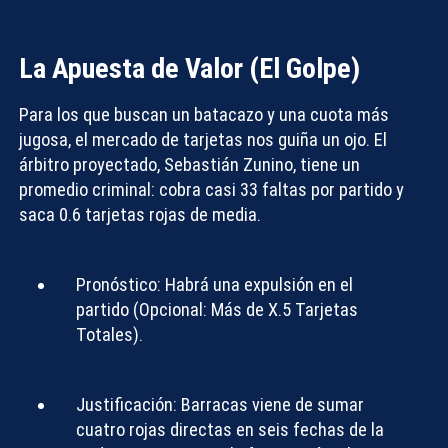
La Apuesta de Valor (El Golpe)
Para los que buscan un batacazo y una cuota más
jugosa, el mercado de tarjetas nos guiña un ojo. El
árbitro proyectado, Sebastián Zunino, tiene un
promedio criminal: cobra casi 33 faltas por partido y
saca 0.6 tarjetas rojas de media.
Pronóstico:
Habrá una expulsión en el
partido (Opcional: Más de X.5 Tarjetas
Totales).
Justificación:
Barracas viene de sumar
cuatro rojas directas en seis fechas de la