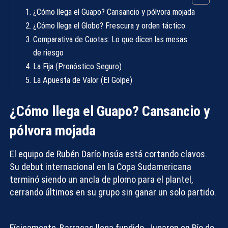
¿Cómo llega el Guapo? Cansancio y pólvora mojada
¿Cómo llega el Globo? Frescura y orden táctico
Comparativa de Cuotas: Lo que dicen las mesas
de riesgo
La Fija (Pronóstico Seguro)
La Apuesta de Valor (El Golpe)
¿Cómo llega el Guapo? Cansancio y
pólvora mojada
El equipo de Rubén Darío Insúa está cortando clavos.
Su debut internacional en la Copa Sudamericana
terminó siendo un ancla de plomo para el plantel,
cerrando últimos en su grupo sin ganar un solo partido.
Físicamente, Barracas llega fundido. Jugaron en Río de