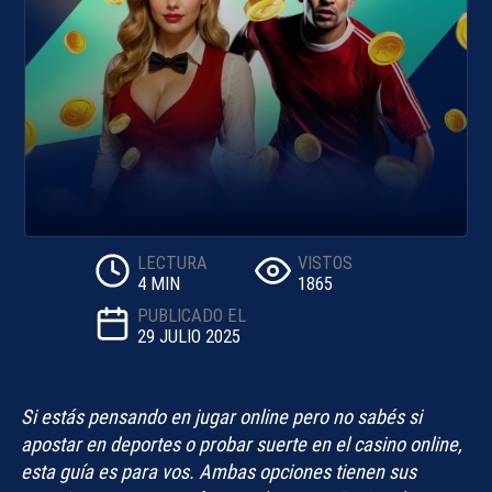
LECTURA
VISTOS
4 MIN
1865
PUBLICADO EL
29 JULIO 2025
Si estás pensando en jugar online pero no sabés si
apostar en deportes o probar suerte en el casino online,
esta guía es para vos. Ambas opciones tienen sus