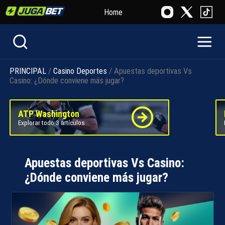
Home
PRINCIPAL
/
Casino
Deportes
/ Apuestas deportivas Vs
Casino: ¿Dónde conviene más jugar?
ATP Washington
Explorar todo 3 artículos
Apuestas deportivas Vs Casino:
¿Dónde conviene más jugar?