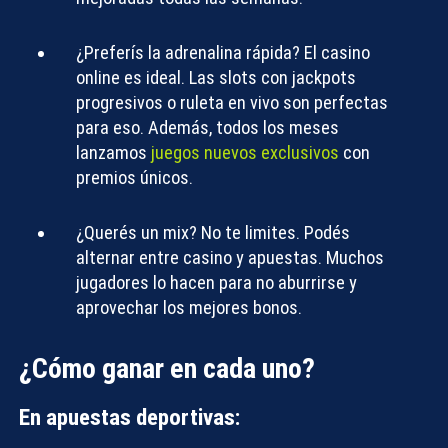
¿Preferís la adrenalina rápida? El casino
online es ideal. Las slots con jackpots
progresivos o ruleta en vivo son perfectas
para eso. Además, todos los meses
lanzamos
juegos nuevos exclusivos
con
premios únicos.
¿Querés un mix? No te limites. Podés
alternar entre casino y apuestas. Muchos
jugadores lo hacen para no aburrirse y
aprovechar los mejores bonos.
¿Cómo ganar en cada uno?
En apuestas deportivas: