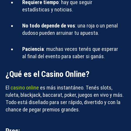
Requiere tiempo
: hay que seguir
estadísticas y noticias.
No todo depende de vos
: una roja o un penal
dudoso pueden arruinar tu apuesta.
Paciencia
: muchas veces tenés que esperar
al final del evento para saber si ganás.
¿Qué es el Casino Online?
El
casino online
es más instantáneo. Tenés slots,
ruleta, blackjack, baccarat, poker, juegos en vivo y más.
Todo está diseñado para ser rápido, divertido y con la
chance de pegar premios grandes.
Pros: