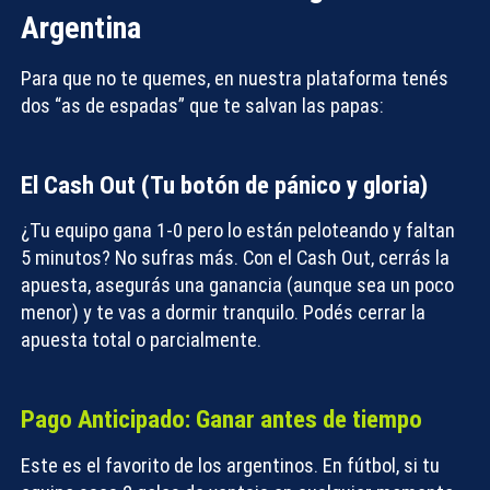
Argentina
Para que no te quemes, en nuestra plataforma tenés
dos “as de espadas” que te salvan las papas:
El Cash Out (Tu botón de pánico y gloria)
¿Tu equipo gana 1-0 pero lo están peloteando y faltan
5 minutos? No sufras más. Con el
Cash Out
, cerrás la
apuesta, asegurás una ganancia (aunque sea un poco
menor) y te vas a dormir tranquilo. Podés cerrar la
apuesta total o parcialmente.
Pago Anticipado: Ganar antes de tiempo
Este es el favorito de los argentinos. En fútbol, si tu