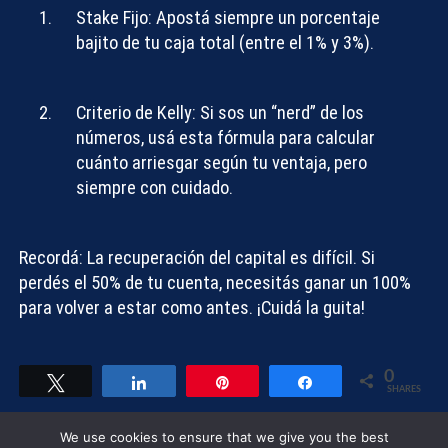
Stake Fijo:
Apostá siempre un porcentaje
bajito de tu caja total (entre el 1% y 3%).
Criterio de Kelly:
Si sos un “nerd” de los
números, usá esta fórmula para calcular
cuánto arriesgar según tu ventaja, pero
siempre con cuidado.
Recordá:
La recuperación del capital es difícil. Si
perdés el 50% de tu cuenta, necesitás ganar un 100%
para volver a estar como antes. ¡Cuidá la guita!
0
Tweet
Share
Pin
Share
SHARES
We use cookies to ensure that we give you the best
Compartir