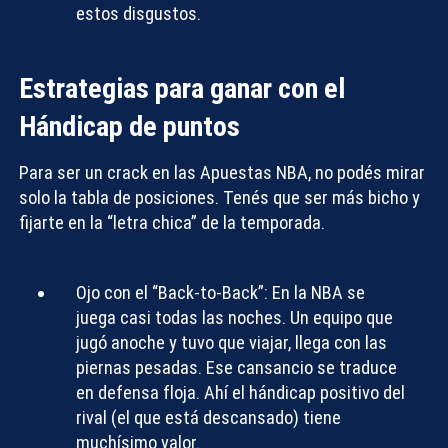
estos disgustos.
Estrategias para ganar con el
Hándicap de puntos
Para ser un crack en las
Apuestas NBA
, no podés mirar
solo la tabla de posiciones. Tenés que ser más bicho y
fijarte en la “letra chica” de la temporada.
Ojo con el “Back-to-Back”:
En la NBA se
juega casi todas las noches. Un equipo que
jugó anoche y tuvo que viajar, llega con las
piernas pesadas. Ese cansancio se traduce
en defensa floja. Ahí el hándicap positivo del
rival (el que está descansado) tiene
muchísimo valor.