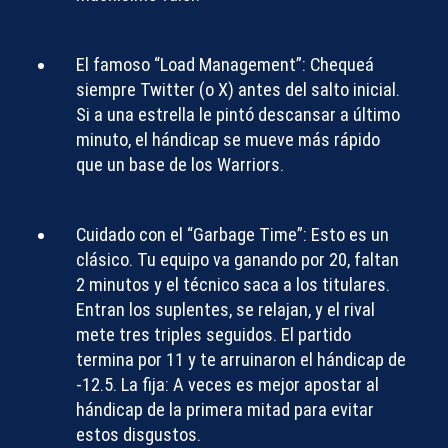
El famoso “Load Management”:
Chequeá
siempre Twitter (o X) antes del salto inicial.
Si a una estrella le pintó descansar a último
minuto, el hándicap se mueve más rápido
que un base de los Warriors.
Cuidado con el “Garbage Time”:
Esto es un
clásico. Tu equipo va ganando por 20, faltan
2 minutos y el técnico saca a los titulares.
Entran los suplentes, se relajan, y el rival
mete tres triples seguidos. El partido
termina por 11 y te arruinaron el hándicap de
-12.5.
La fija:
A veces es mejor apostar al
hándicap de la primera mitad para evitar
estos disgustos.