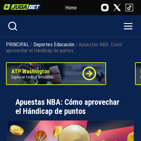
Home
PRINCIPAL
/
Deportes
Educación
/ Apuestas NBA: Cómo
aprovechar el Hándicap de puntos
ATP Washington
Explorar todo 3 artículos
Apuestas NBA: Cómo aprovechar
el Hándicap de puntos