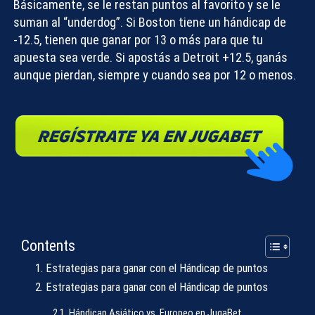
Básicamente, se le restan puntos al favorito y se le
suman al “underdog”. Si Boston tiene un hándicap de
-12.5
, tienen que ganar por 13 o más para que tu
apuesta sea verde. Si apostás a Detroit
+12.5
, ganás
aunque pierdan, siempre y cuando sea por 12 o menos.
Contents
Estrategias para ganar con el Hándicap de puntos
Estrategias para ganar con el Hándicap de puntos
Hándicap Asiático vs. Europeo en JugaBet