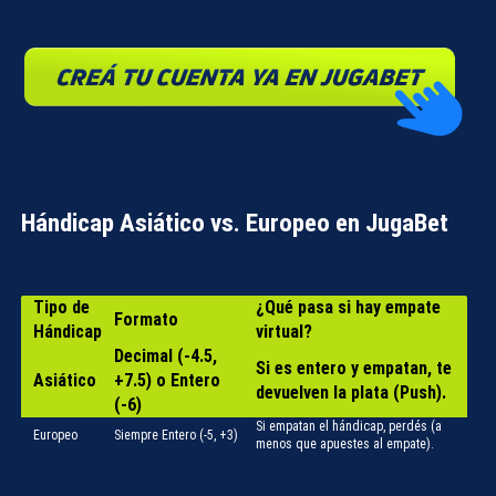
Hándicap Asiático vs. Europeo en JugaBet
Tipo de
¿Qué pasa si hay empate
Formato
Hándicap
virtual?
Decimal (-4.5,
Si es entero y empatan, te
Asiático
+7.5) o Entero
devuelven la plata (
Push
).
(-6)
Si empatan el hándicap, perdés (a
Europeo
Siempre Entero (-5, +3)
menos que apuestes al empate).