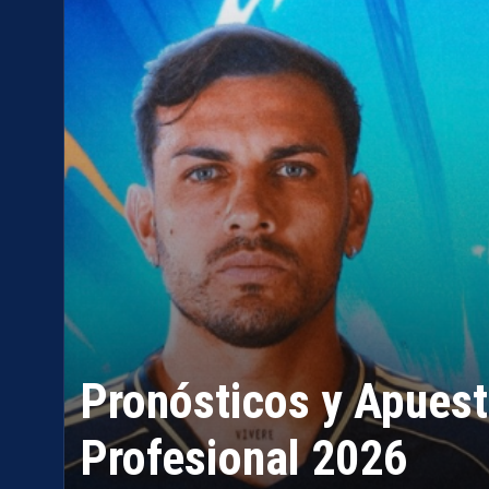
Pronósticos y Apuest
Profesional 2026