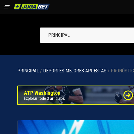
PRINCIPAL
PRINCIPAL
/
DEPORTES
MEJORES APUESTAS
/ PRONÓSTIC
ATP Washington
Explorar todo 3 artículos