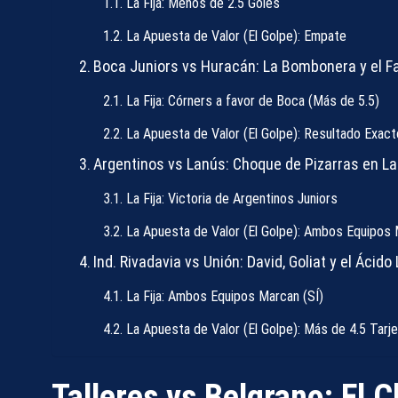
La Fija: Menos de 2.5 Goles
La Apuesta de Valor (El Golpe): Empate
Boca Juniors vs Huracán: La Bombonera y el Fa
La Fija: Córners a favor de Boca (Más de 5.5)
La Apuesta de Valor (El Golpe): Resultado Exac
Argentinos vs Lanús: Choque de Pizarras en La
La Fija: Victoria de Argentinos Juniors
La Apuesta de Valor (El Golpe): Ambos Equipos
Ind. Rivadavia vs Unión: David, Goliat y el Ácido
La Fija: Ambos Equipos Marcan (SÍ)
La Apuesta de Valor (El Golpe): Más de 4.5 Tarj
Talleres vs Belgrano: El C