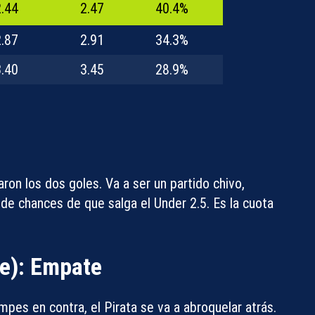
Compartir con:
2.44
2.47
40.4%
2.87
2.91
34.3%
3.40
3.45
28.9%
aron los dos goles. Va a ser un
partido chivo
,
% de chances de que salga el
Under 2.5
. Es la cuota
pe): Empate
mpes en contra, el Pirata se va a abroquelar atrás.