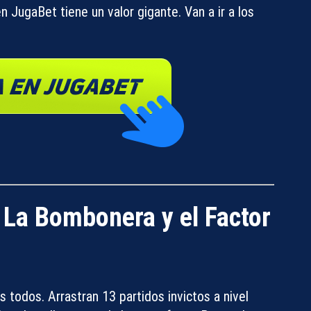
en JugaBet
tiene un valor gigante. Van a ir a los
 La Bombonera y el Factor
 todos. Arrastran 13 partidos invictos a nivel