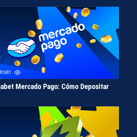
41681
abet Mercado Pago: Cómo Depositar