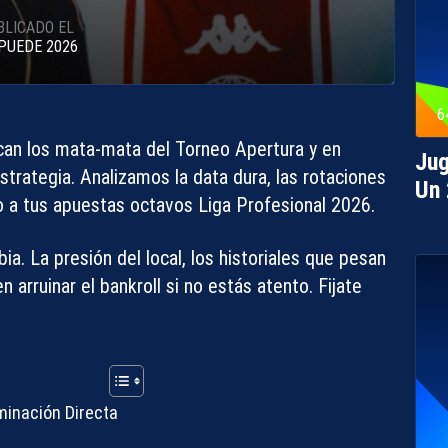
BLICADO EL
 PUEDE 2026
6
can los mata-mata del Torneo Apertura y en
Jug
trategia. Analizamos la data dura, las rotaciones
Un
o a tus
apuestas octavos Liga Profesional 2026
.
ia. La presión del local, los historiales que pesan
n arruinar el
bankroll
si no estás atento. Fijate
iminación Directa