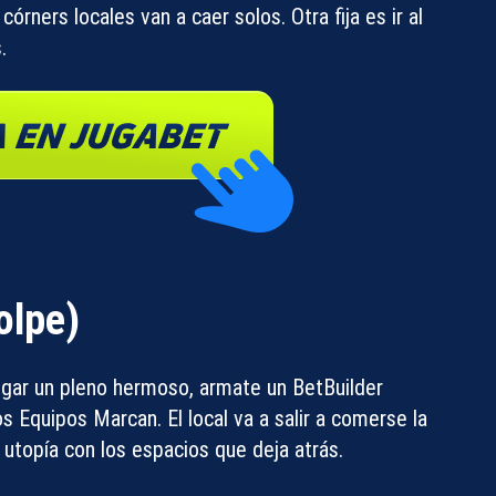
córners locales van a caer solos. Otra
fija
es ir al
s
.
olpe)
egar un pleno hermoso, armate un
BetBuilder
os Equipos Marcan
. El local va a salir a comerse la
a utopía con los espacios que deja atrás.