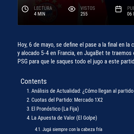
LECTURA
VISTOS
PU
4 MIN
255
06
Hoy, 6 de mayo, se define el pase a la final en la
y alocado 5-4 en Francia, en
JugaBet
te traemos
PSG para que le saques todo el jugo a este parti
Contents
Análisis de Actualidad: ¿Cómo llegan al partido
Cuotas del Partido: Mercado 1X2
El Pronóstico (La Fija)
La Apuesta de Valor (El Golpe)
Jugá siempre con la cabeza fría