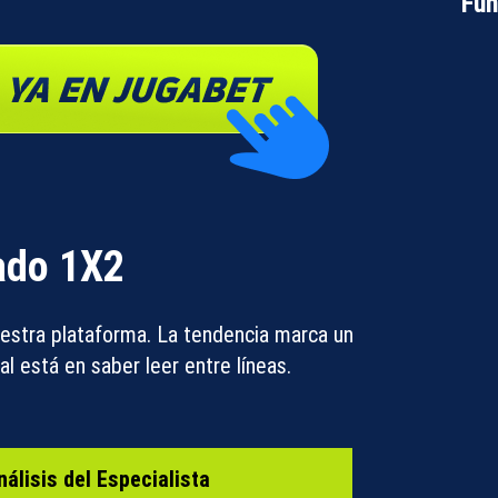
Fun
Compartir con:
ado 1X2
uestra plataforma. La tendencia marca un
real está en saber leer entre líneas.
nálisis del Especialista