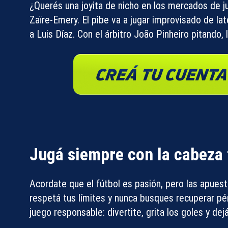
¿Querés una joyita de nicho en los mercados de 
Zaïre-Emery
. El pibe va a jugar improvisado de lat
a Luis Díaz. Con el árbitro João Pinheiro pitando, 
Jugá siempre con la cabeza 
Acordate que el fútbol es pasión, pero las apues
respetá tus límites y nunca busques recuperar pé
juego responsable: divertite, grita los goles y dejá