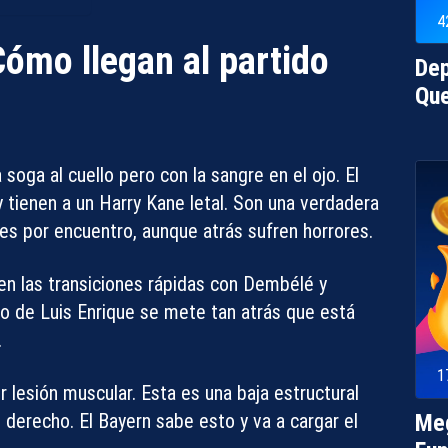
4
Cómo llegan al partido
Dep
Qu
oga al cuello pero con la sangre en el ojo. El
y tienen a un
Harry Kane
letal. Son una verdadera
s por encuentro, aunque atrás sufren horrores.
 en las transiciones rápidas con Dembélé y
po de Luis Enrique se mete tan atrás que está
.
1
 lesión muscular. Esta es una baja estructural
derecho. El Bayern sabe esto y va a cargar el
Meg