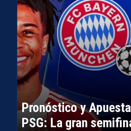
Pronóstico y Apuest
PSG: La gran semifi