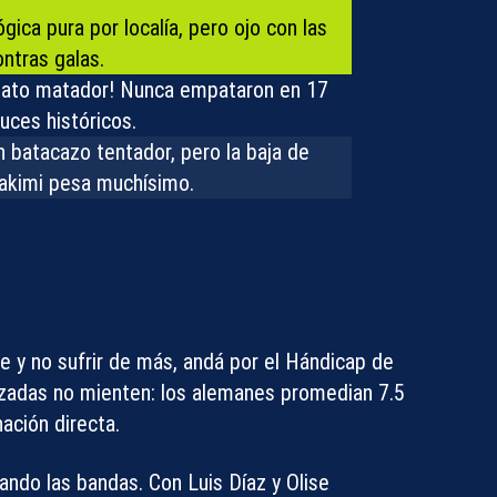
gica pura por localía, pero ojo con las
ontras galas.
Dato matador! Nunca empataron en 17
uces históricos.
n
batacazo
tentador, pero la baja de
akimi pesa muchísimo.
ke
y no sufrir de más, andá por el
Hándicap de
nzadas no mienten: los alemanes promedian 7.5
ación directa.
ando las bandas. Con Luis Díaz y Olise