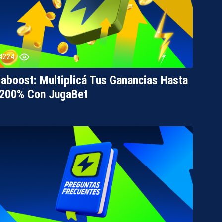
4224
aboost: Multiplicá Tus Ganancias Hasta
 200% Con JugaBet