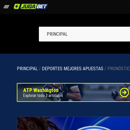
PRINCIPAL
PRINCIPAL
/
DEPORTES
MEJORES APUESTAS
/ PRONÓSTIC
ATP Washington
Explorar todo 3 artículos