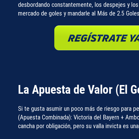
desbordando constantemente, los despejes y los 
mercado de goles y mandarle al
Más de 2.5 Gole
La Apuesta de Valor (El G
Si te gusta asumir un poco más de riesgo para p
(Apuesta Combinada):
Victoria del Bayern + Amb
cancha por obligación, pero su valla invicta es un