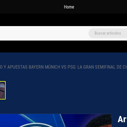
Home
O Y APUESTAS BAYERN MÚNICH VS PSG: LA GRAN SEMIFINAL DE 
Ar