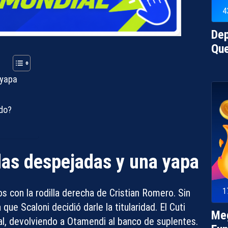
4
Dep
Qu
 yapa
ido?
udas despejadas y una yapa
1
os
con la rodilla derecha de
Cristian Romero
. Sin
ue Scaloni decidió darle la titularidad. El Cuti
Meg
l, devolviendo a Otamendi al banco de suplentes.