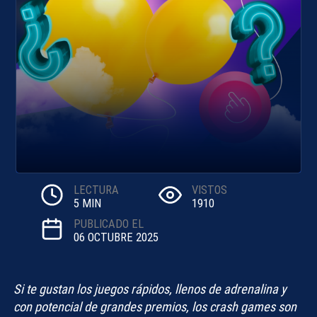
LECTURA
VISTOS
5 MIN
1910
PUBLICADO EL
06 OCTUBRE 2025
Si te gustan los juegos rápidos, llenos de adrenalina y
con potencial de grandes premios, los crash games son