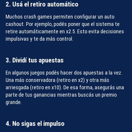
2.
Usá el retiro automático
Muchos crash games permiten configurar un auto
cashout. Por ejemplo, podés poner que el sistema te
retire automáticamente en x2.5. Esto evita decisiones
impulsivas y te da más control.
3.
Dividí tus apuestas
En algunos juegos podés hacer dos apuestas a la vez.
Una más conservadora (retiro en x2) y otra más
arriesgada (retiro en x10). De esa forma, asegurás una
parte de tus ganancias mientras buscás un premio
grande.
4.
No sigas el impulso