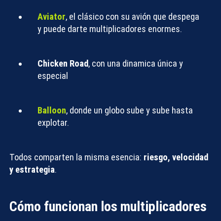
Aviator
, el clásico con su avión que despega
y puede darte multiplicadores enormes.
Chicken Road
, con una dinamica única y
especial
Balloon
, donde un globo sube y sube hasta
explotar.
Todos comparten la misma esencia:
riesgo, velocidad
y estrategia
.
Cómo funcionan los multiplicadores