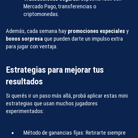
Mercado Pago, transferencias o
criptomonedas.
Además, cada semana hay
promociones especiales
y
bonos sorpresa
que pueden darte un impulso extra
para jugar con ventaja.
Estrategias para mejorar tus
resultados
Si querés ir un paso más allá, probá aplicar estas mini
estrategias que usan muchos jugadores
experimentados:
Método de ganancias fijas: Retirarte siempre