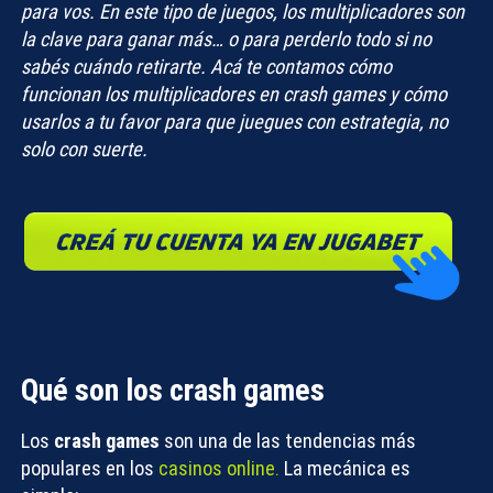
para vos. En este tipo de juegos, los multiplicadores son
la clave para ganar más… o para perderlo todo si no
sabés cuándo retirarte. Acá te contamos cómo
funcionan los multiplicadores en crash games y cómo
usarlos a tu favor para que juegues con estrategia, no
solo con suerte.
Qué son los crash games
Los
crash games
son una de las tendencias más
populares en los
casinos online.
La mecánica es