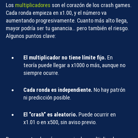
Los
multiplicadores
son el corazón de los crash games.
Cada ronda empieza en x1.00, y el número va
aumentando progresivamente. Cuanto más alto llega,
mayor podría ser tu ganancia… pero también el riesgo.
Algunos puntos clave:
El multiplicador no tiene límite fijo.
En
teoría puede llegar a x1000 o más, aunque no
siempre ocurre.
Cada ronda es independiente.
No hay patrón
ni predicción posible.
El “crash” es aleatorio.
Puede ocurrir en
x1.01 o en x500, sin aviso previo.