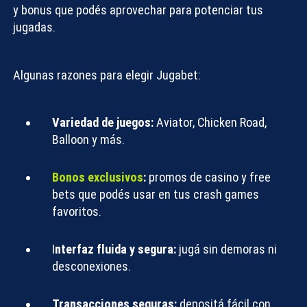
y bonus que podés aprovechar para potenciar tus
jugadas.
Algunas razones para elegir Jugabet:
Variedad de juegos:
Aviator, Chicken Road,
Balloon y más.
Bonos exclusivos
:
promos de casino y free
bets que podés usar en tus crash games
favoritos.
I
nterfaz fluida y segura:
jugá sin demoras ni
desconexiones.
Transacciones seguras:
depositá fácil con