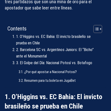
tres partidazos que son una mina de oro para el
apostador que sabe leer entre líneas.
Contents
1. O’Higgins vs. EC Bahia: El invicto brasileño se
prueba en Chile
2. Barcelona SC vs. Argentinos Juniors: El “Bicho”
ante el Monumental
3. El Golpe del Día: Nacional Potosí vs. Botafogo
¿Por qué apostar a Nacional Potosí?
Resumen para tu boleta en JugaBet
1. O’Higgins vs. EC Bahia: El invicto
brasileño se prueba en Chile