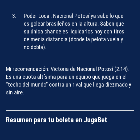
Poder Local:
Nacional Potosí ya sabe lo que
es golear brasileños en la altura. Saben que
su única chance es liquidarlos hoy con tiros
de media distancia (donde la pelota vuela y
no dobla).
Mi recomendación:
Victoria de
Nacional Potosí (2.14)
.
Es una cuota altísima para un equipo que juega en el
“techo del mundo” contra un rival que llega diezmado y
sin aire.
Resumen para tu boleta en JugaBet