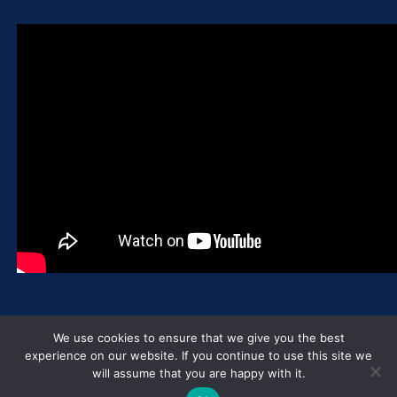
0
Tweet
Share
Pin
Share
We use cookies to ensure that we give you the best
SHARES
experience on our website. If you continue to use this site we
will assume that you are happy with it.
Compartir