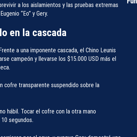
Fun
revivir a los aislamientos y las pruebas extremas
s
Eugenio “Eo”
y
Gery
.
lo en la cascada
. Frente a una imponente cascada, el Chino Leunis
narse campeón y llevarse los
$15.000 USD
más el
teca.
 un cofre transparente suspendido sobre la
no hábil. Tocar el cofre con la otra mano
Compartir con:
e 10 segundos.