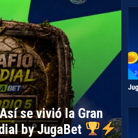
2
Jug
í se vivió la Gran
dial by JugaBet