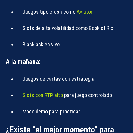
Juegos tipo crash como
Aviator
Slots de alta volatilidad como
Book of Rio
Blackjack en vivo
A la mañana:
Juegos de cartas con estrategia
Slots con RTP alto
para juego controlado
Modo demo para practicar
¿Existe “el mejor momento” para