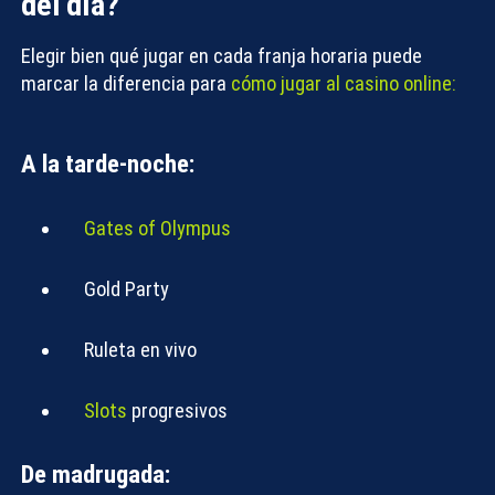
del día?
Elegir bien
qué jugar en cada franja horaria
puede
marcar la diferencia para
cómo jugar al casino online:
A la tarde-noche:
Gates of Olympus
Gold Party
Ruleta en vivo
Slots
progresivos
De madrugada: