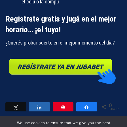
el celu o la compu
Registrate gratis y jugá en el mejor
horario… ¡el tuyo!
¿Querés probar suerte en el mejor momento del día?
0
Tweet
Share
Pin
Share
SHARES
We use cookies to ensure that we give you the best
Compartir