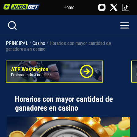
Home
PRINCIPAL
/
Casino
/ Horarios con mayor cantidad de
ganadores en casino
ATP Washington
Explorar todo 3 artículos
Horarios con mayor cantidad de
ganadores en casino