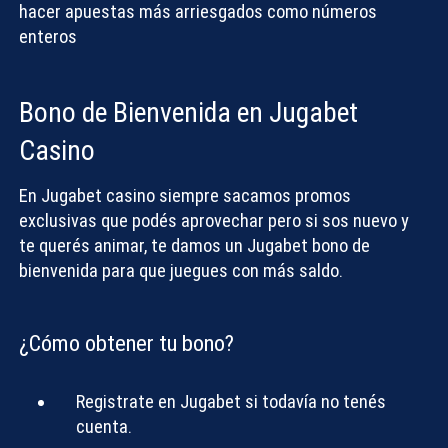
hacer apuestas más arriesgados como números
enteros
Bono de Bienvenida en Jugabet
Casino
En Jugabet casino siempre sacamos promos
exclusivas que podés aprovechar pero si sos nuevo y
te querés animar, te damos un Jugabet bono de
bienvenida para que juegues con más saldo.
¿Cómo obtener tu bono?
Registrate en Jugabet
si todavía no tenés
cuenta.