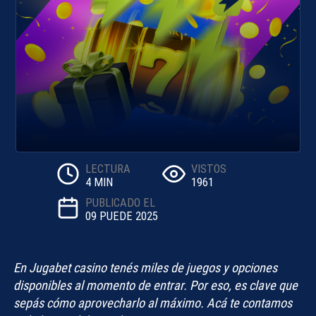
LECTURA
VISTOS
4 MIN
1961
PUBLICADO EL
09 PUEDE 2025
En Jugabet casino tenés miles de juegos y opciones
disponibles al momento de entrar. Por eso, es clave que
sepás cómo aprovecharlo al máximo. Acá te contamos