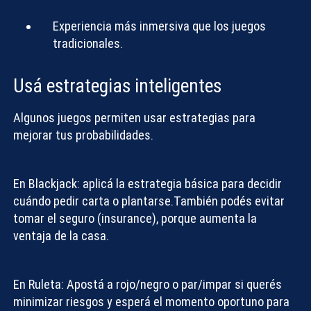
Experiencia más inmersiva que los juegos
tradicionales.
Usá estrategias inteligentes
Algunos juegos permiten usar estrategias para
mejorar tus probabilidades.
En Blackjack:
aplicá la estrategia básica para decidir
cuándo pedir carta o plantarse.También podés evitar
tomar el seguro (insurance), porque aumenta la
ventaja de la casa.
En Ruleta:
Apostá a rojo/negro o par/impar si querés
minimizar riesgos y esperá el momento oportuno para