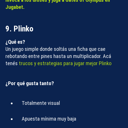
Jugabet.
9. Plinko
¿Qué es?
Un juego simple donde soltás una ficha que cae
rebotando entre pines hasta un multiplicador. Acá
tenés
trucos y estrategias para jugar mejor Plinko
¿Por qué gusta tanto?
Totalmente visual
Apuesta mínima muy baja