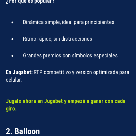
¿Por qué es popular?
Dinámica simple, ideal para principiantes
Ritmo rápido, sin distracciones
Grandes premios con símbolos especiales
En Jugabet:
RTP competitivo y versión optimizada para
celular.
Jugalo ahora en Jugabet y empezá a ganar con cada
giro.
2. Balloon