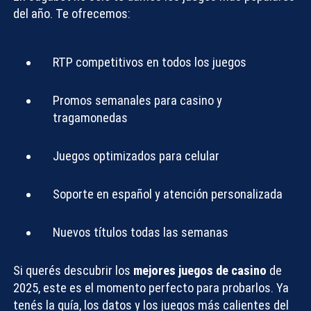
del año. Te ofrecemos:
RTP competitivos en todos los juegos
Promos semanales para casino y
tragamonedas
Juegos optimizados para celular
Soporte en español y atención personalizada
Nuevos títulos todas las semanas
Si querés descubrir los
mejores juegos de casino
de
2025, este es el momento perfecto para probarlos. Ya
tenés la guía, los datos y los juegos más calientes del