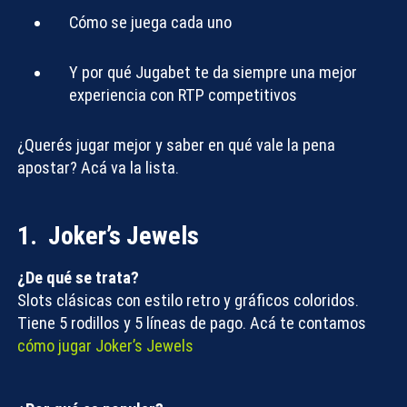
Cómo se juega cada uno
Y por qué Jugabet te da siempre una mejor
experiencia con RTP competitivos
¿Querés jugar mejor y saber en qué vale la pena
apostar? Acá va la lista.
1. Joker’s Jewels
¿De qué se trata?
Slots clásicas con estilo retro y gráficos coloridos.
Tiene 5 rodillos y 5 líneas de pago. Acá te contamos
cómo jugar Joker’s Jewels