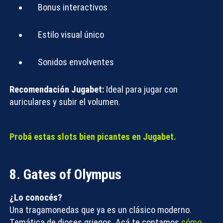
Bonus interactivos
Estilo visual único
Sonidos envolventes
Recomendación Jugabet:
Ideal para jugar con
auriculares y subir el volumen.
Probá estas slots bien picantes en Jugabet.
8. Gates of Olympus
¿Lo conocés?
Una tragamonedas que ya es un clásico moderno.
Temática de dioses griegos. Acá te contamos
cómo