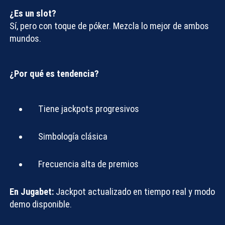
¿Es un slot?
Sí, pero con toque de póker. Mezcla lo mejor de ambos
mundos.
¿Por qué es tendencia?
Tiene jackpots progresivos
Compartir con:
Simbología clásica
Frecuencia alta de premios
En Jugabet:
Jackpot actualizado en tiempo real y modo
demo disponible.