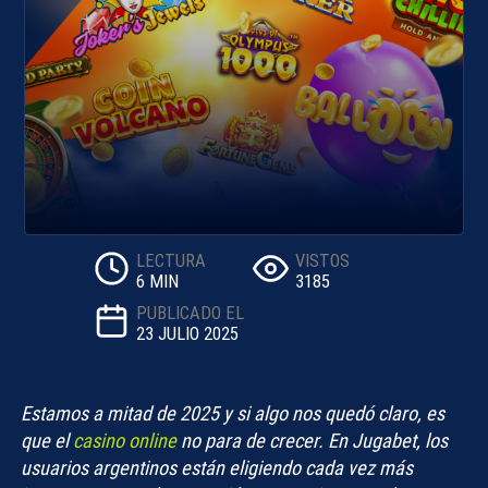
LECTURA
VISTOS
6 MIN
3185
PUBLICADO EL
23 JULIO 2025
Estamos a mitad de 2025 y si algo nos quedó claro, es
que el
casino online
no para de crecer. En Jugabet, los
usuarios argentinos están eligiendo cada vez más