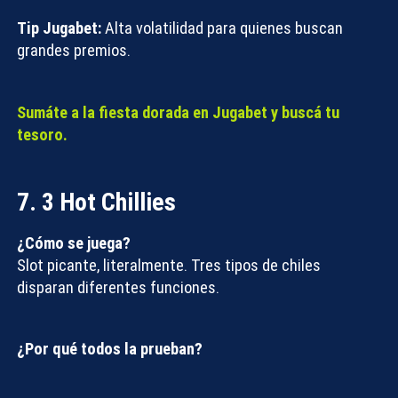
Tip Jugabet:
Alta volatilidad para quienes buscan
grandes premios.
Sumáte a la fiesta dorada en Jugabet y buscá tu
tesoro.
7. 3 Hot Chillies
¿Cómo se juega?
Slot picante, literalmente. Tres tipos de chiles
disparan diferentes funciones.
¿Por qué todos la prueban?