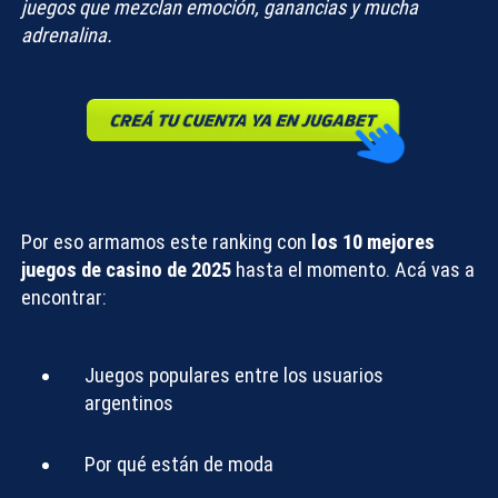
juegos que mezclan emoción, ganancias y mucha
adrenalina.
Por eso armamos este ranking con
los 10 mejores
juegos de casino de 2025
hasta el momento. Acá vas a
encontrar:
Juegos populares entre los usuarios
argentinos
Por qué están de moda