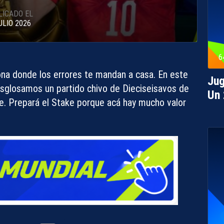
LICADO EL
ULIO 2026
6
ona donde los errores te mandan a casa. En este
Jug
esglosamos un partido chivo de Dieciseisavos de
Un
e. Prepará el
Stake
porque acá hay mucho valor