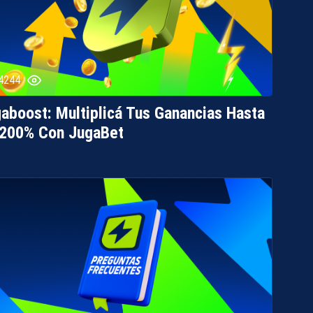
4244
aboost: Multiplicá Tus Ganancias Hasta
 200% Con JugaBet