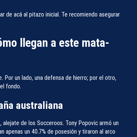
Compartir con:
r de acá al pitazo inicial. Te recomiendo asegurar
ómo llegan a este mata-
. Por un lado, una defensa de hierro; por el otro,
el fondo.
aña australiana
, alejate de los
Socceroos
. Tony Popovic armó
un
n apenas un 40.7% de posesión y tiraron al arco