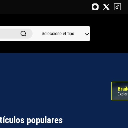
Seleccione el tipo
Brail
Explor
tículos populares