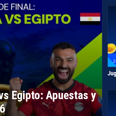
2
Jug
vs Egipto: Apuestas y
26