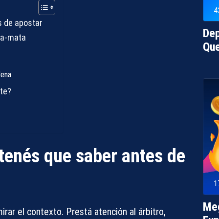
4
s de apostar
Dep
ata-mata
Qu
lena
ete?
 tenés que saber antes de
1
Meg
ar el contexto. Prestá atención al árbitro,