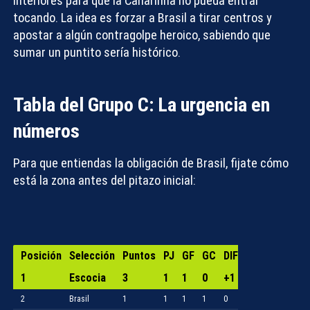
interiores para que la
Canarinha
no pueda entrar
tocando. La idea es forzar a Brasil a tirar centros y
apostar a algún contragolpe heroico, sabiendo que
Compartir con:
sumar un puntito sería histórico.
Tabla del Grupo C: La urgencia en
números
Para que entiendas la obligación de Brasil, fijate cómo
está la zona antes del pitazo inicial:
Posición
Selección
Puntos
PJ
GF
GC
DIF
1
Escocia
3
1
1
0
+1
2
Brasil
1
1
1
1
0