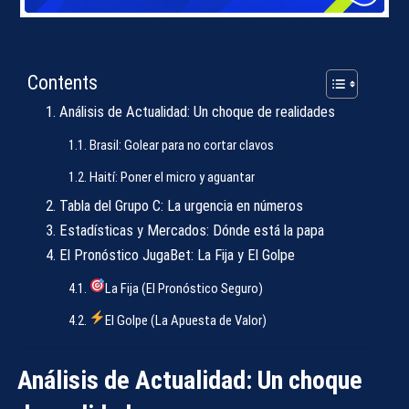
Contents
Análisis de Actualidad: Un choque de realidades
Brasil: Golear para no cortar clavos
Haití: Poner el micro y aguantar
Tabla del Grupo C: La urgencia en números
Estadísticas y Mercados: Dónde está la papa
El Pronóstico JugaBet: La Fija y El Golpe
La Fija (El Pronóstico Seguro)
El Golpe (La Apuesta de Valor)
Análisis de Actualidad: Un choque