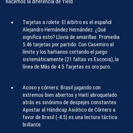
hacemos la diferencia de
Yield
.
Tarjetas a rolete:
El árbitro es el español
Alejandro Hernández Hernández. ¿Qué
significa esto? Lluvia de amarillas. Promedia
5.46 tarjetas por partido. Con Casemiro al
límite y los haitianos cortando el juego
sistemáticamente (21 faltas vs Escocia), la
línea de
Más de 4.5 Tarjetas
es oro puro.
Acoso y córners:
Brasil jugando con
extremos bien abiertos y Haití abroquelado
atrás es sinónimo de despejes constantes.
Apostar al Hándicap Asiático de
Córners a
favor de Brasil (-4.5)
es una lectura táctica
brillante.