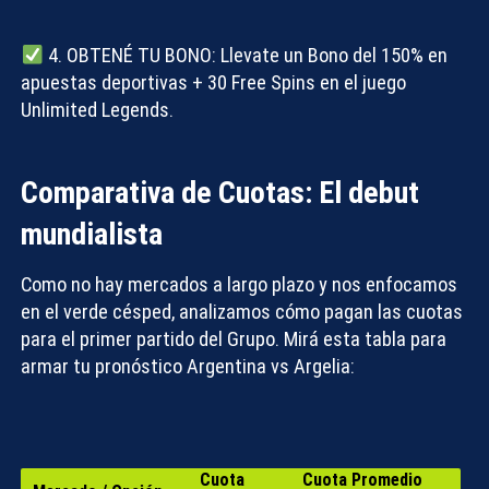
4. OBTENÉ TU BONO:
Llevate un Bono del 150% en
apuestas deportivas + 30 Free Spins en el juego
Unlimited Legends.
Comparativa de Cuotas: El debut
mundialista
Como no hay mercados a largo plazo y nos enfocamos
en el verde césped, analizamos cómo pagan las cuotas
para el primer partido del Grupo. Mirá esta tabla para
armar tu
pronóstico Argentina vs Argelia
:
Cuota
Cuota Promedio