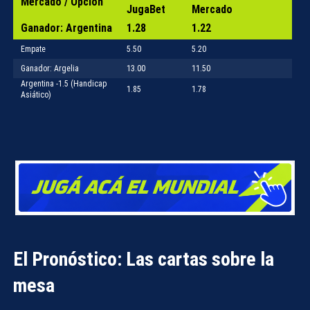
Mercado / Opción
JugaBet
Mercado
Ganador: Argentina
1.28
1.22
Empate
5.50
5.20
Ganador: Argelia
13.00
11.50
Argentina -1.5 (Handicap
1.85
1.78
Asiático)
El Pronóstico: Las cartas sobre la
mesa