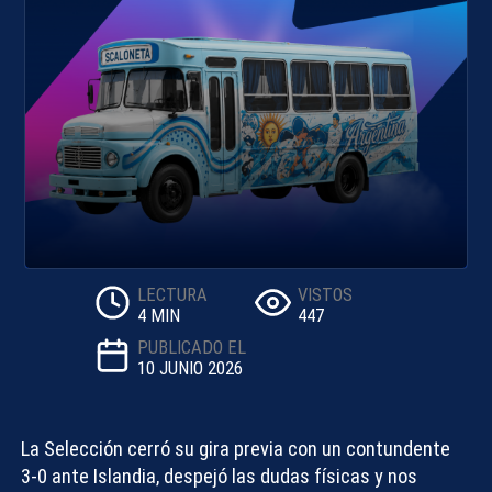
LECTURA
VISTOS
4 MIN
447
PUBLICADO EL
10 JUNIO 2026
La Selección cerró su gira previa con un contundente
3-0 ante Islandia, despejó las dudas físicas y nos