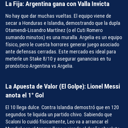
La Fija: Argentina gana con Valla Invicta
No hay que dar muchas vueltas. El equipo viene de
secar a Honduras e Islandia, demostrando que la dupla
Otamendi-Lisandro Martínez (o el Cuti Romero
sumando minutos) es una muralla. Argelia es un equipo
físico, pero le cuesta horrores generar juego asociado
ante defensas cerradas. Este mercado es ideal para
meterle un
Stake 8/10
y asegurar ganancias en tu
pronóstico Argentina vs Argelia
.
La Apuesta de Valor (El Golpe): Lionel Messi
anota el 1° Gol
El 10 llega dulce. Contra Islandia demostró que en 120
segundos te liquida un
partido chivo
. Sabiendo que
Scaloni lo cuidó físicamente, Leo va a arrancar el