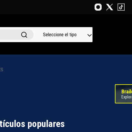
Seleccione el tipo
ES
Brail
Explor
tículos populares