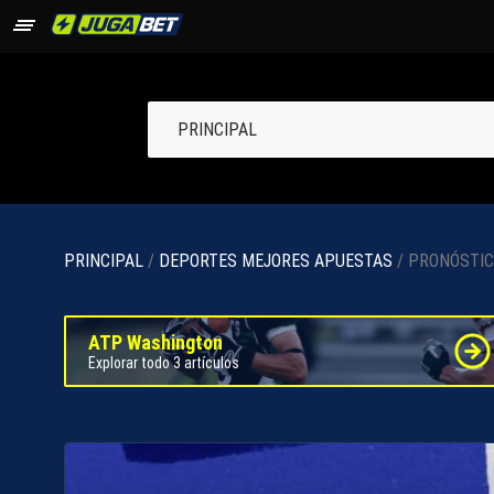
PRINCIPAL
PRINCIPAL
/
DEPORTES
MEJORES APUESTAS
/ PRONÓSTIC
ATP Washington
Explorar todo 3 artículos