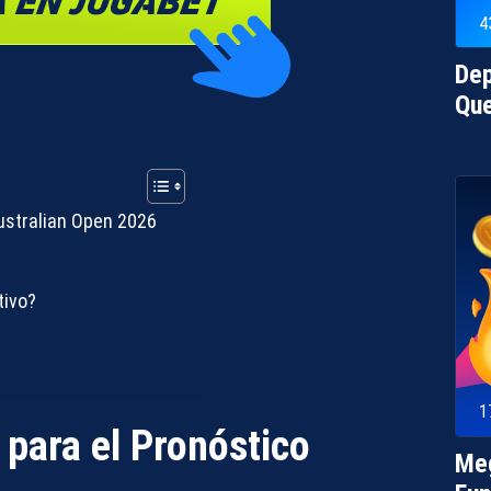
4
Dep
Qu
Australian Open 2026
tivo?
1
 para el Pronóstico
Meg