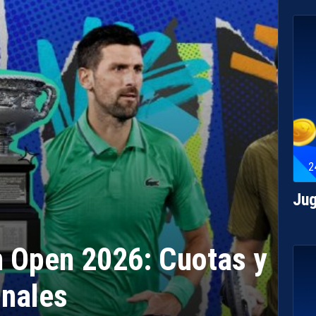
2
Jug
n Open 2026: Cuotas y
inales