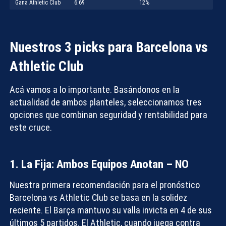
Gana Athletic Club
6.69
12%
Nuestros 3 picks para Barcelona vs
Athletic Club
Acá vamos a lo importante. Basándonos en la
actualidad de ambos planteles, seleccionamos tres
opciones que combinan seguridad y rentabilidad para
este cruce.
1. La Fija: Ambos Equipos Anotan – NO
Nuestra primera recomendación para el
pronóstico
Barcelona vs Athletic Club
se basa en la solidez
reciente. El Barça mantuvo su valla invicta en 4 de sus
últimos 5 partidos. El Athletic, cuando juega contra