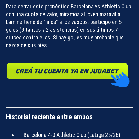
Para cerrar este
pronóstico Barcelona vs Athletic Club
con una cuota de valor, miramos al joven maravilla.
Lamine tiene de “hijos” a los vascos: participó en 5
goles (3 tantos y 2 asistencias) en sus últimos 7
cruces contra ellos. Si hay gol, es muy probable que
nazca de sus pies.
Historial reciente entre ambos
Barcelona 4-0 Athletic Club
(LaLiga 25/26)