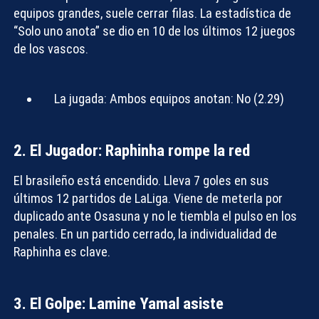
equipos grandes, suele cerrar filas. La estadística de
“Solo uno anota” se dio en 10 de los últimos 12 juegos
de los vascos.
La jugada:
Ambos equipos anotan: No (
2.29
)
2. El Jugador: Raphinha rompe la red
El brasileño está encendido. Lleva
7 goles en sus
últimos 12 partidos
de LaLiga. Viene de meterla por
duplicado ante Osasuna y no le tiembla el pulso en los
penales. En un partido cerrado, la individualidad de
Raphinha es clave.
3. El Golpe: Lamine Yamal asiste