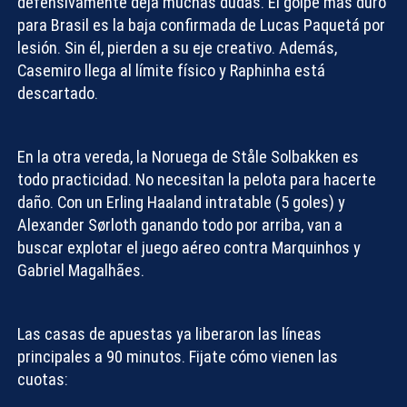
defensivamente deja muchas dudas. El golpe más duro
para Brasil es la
baja confirmada de Lucas Paquetá
por
lesión. Sin él, pierden a su eje creativo. Además,
Casemiro llega al límite físico y Raphinha está
descartado.
En la otra vereda, la Noruega de Ståle Solbakken es
todo practicidad. No necesitan la pelota para hacerte
daño. Con un
Erling Haaland intratable
(5 goles) y
Alexander Sørloth ganando todo por arriba, van a
buscar explotar el juego aéreo contra Marquinhos y
Compartir con:
Gabriel Magalhães.
Las casas de apuestas ya liberaron las líneas
principales a 90 minutos. Fijate cómo vienen las
cuotas: