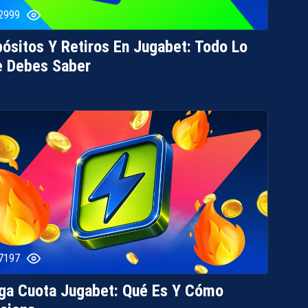
2999
ósitos Y Retiros En Jugabet: Todo Lo
e Debes Saber
7197
a Cuota Jugabet: Qué Es Y Cómo