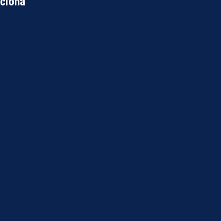
ciona