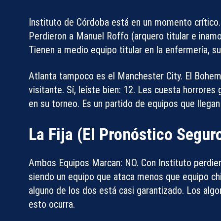
Instituto de Córdoba está en un momento crítico.
Perdieron a Manuel Roffo (arquero titular e inamo
Tienen a medio equipo titular en la enfermería, 
Atlanta tampoco es el Manchester City. El Bohemi
visitante. Sí, leíste bien: 12. Les cuesta horrore
en su torneo. Es un partido de equipos que lleg
La Fija (El Pronóstico Segur
Ambos Equipos Marcan: NO
. Con Instituto perdi
siendo un equipo que ataca menos que equipo ch
alguno de los dos está casi garantizado. Los alg
esto ocurra.