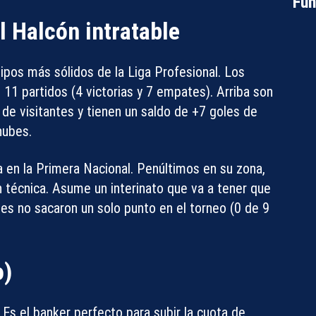
Fun
l Halcón intratable
uipos más sólidos de la Liga Profesional. Los
 11 partidos (4 victorias y 7 empates). Arriba son
 de visitantes y tienen un saldo de +7 goles de
nubes.
la en la Primera Nacional. Penúltimos en su zona,
n técnica. Asume un interinato que va a tener que
tes no sacaron un solo punto en el torneo (0 de 9
Compartir con:
o)
. Es el
banker
perfecto para subir la cuota de