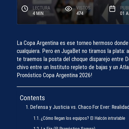
LECTURA
VISTOS
PUB
4 MIN
474
01 A
La Copa Argentina es ese torneo hermoso donde la 
cualquiera. Pero en JugaBet no tiramos la plata: 
te traemos la posta del choque disparejo entre De
chivo entre un Instituto repleto de bajas y un Atl
Pronóstico Copa Argentina 2026!
Contents
Defensa y Justicia vs. Chaco For Ever: Realid
¿Cómo llegan los equipos? El Halcón intratable
La Fija (El Pronóstico Seguro)