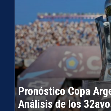
Pronóstico Copa Arge
Análisis de los 32avo