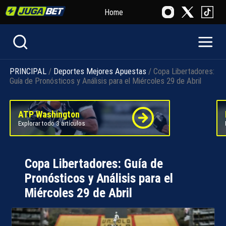
Home
PRINCIPAL
/
Deportes
Mejores Apuestas
/ Copa Libertadores:
Guía de Pronósticos y Análisis para el Miércoles 29 de Abril
ATP Washington
Explorar todo 3 artículos
Copa Libertadores: Guía de
Pronósticos y Análisis para el
Miércoles 29 de Abril