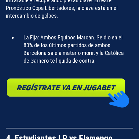
intratable y recuperando piezas clave. En este
Pronóstico Copa Libertadores
, la clave está en el
intercambio de golpes.
La Fija: Ambos Equipos Marcan
. Se dio en el
80% de los últimos partidos de ambos.
Barcelona sale a matar o morir, y la Católica
de Garnero te liquida de contra.
4. Estudiantes LP vs Flamengo