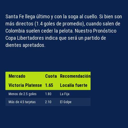
Santa Fe llega último y con la soga al cuello. Si bien son
más directos (1.4 goles de promedio), cuando salen de
Colombia suelen ceder la pelota. Nuestro
Pronóstico
Copa Libertadores
indica que será un partido de
dientes apretados.
Mercado
Cuota
Recomendación
Victoria Platense
1.65
Localía fuerte
Menos de 2.5 goles
1.80
La Fija
Más de 4.5 tarjetas
2.10
El Golpe