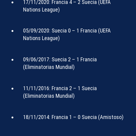
17/11/2020:
Francia 4
– 2 Suecia (UEFA
Nations League)
05/09/2020: Suecia 0 –
1 Francia
(UEFA
Nations League)
09/06/2017:
Suecia 2
– 1 Francia
(Eliminatorias Mundial)
11/11/2016:
Francia 2
– 1 Suecia
(Eliminatorias Mundial)
18/11/2014:
Francia 1
– 0 Suecia (Amistoso)