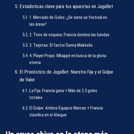
Estadísticas clave para tus apuestas en JugaBet
1. Mercado de Goles: ¿Se viene un festival en
las áreas?
2. Tiros de esquina: Francia domina las bandas
3. Tarjetas: El factor Danny Makkelie
4. Player Props: Mbappé en busca de la gloria
eterna
El Pronóstico de JugaBet: Nuestra Fija y el Golpe
de Valor
La Fija: Francia gana + Más de 2.5 goles
totales
El Golpe: Ambos Equipos Marcan + Francia
clasifica en el Alargue