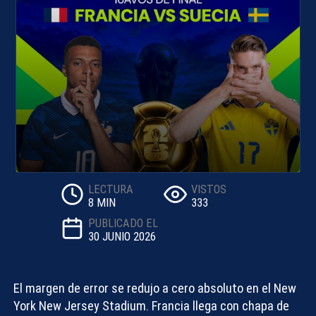
LECTURA
VISTOS
8 MIN
333
PUBLICADO EL
30 JUNIO 2026
El margen de error se redujo a cero absoluto en el New
York New Jersey Stadium. Francia llega con chapa de