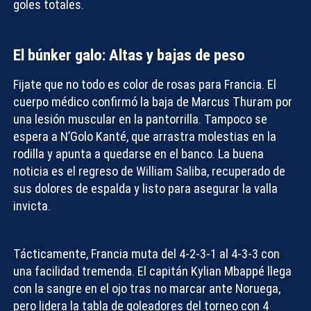
goles totales.
El búnker galo: Altas y bajas de peso
Fijate que no todo es color de rosas para Francia. El
cuerpo médico confirmó la baja de
Marcus Thuram
por
una lesión muscular en la pantorrilla. Tampoco se
espera a
N’Golo Kanté
, que arrastra molestias en la
rodilla y apunta a quedarse en el banco. La buena
noticia es el regreso de
William Saliba
, recuperado de
sus dolores de espalda y listo para asegurar la
valla
invicta
.
Tácticamente, Francia muta del 4-2-3-1 al 4-3-3 con
una facilidad tremenda. El capitán
Kylian Mbappé
llega
con la sangre en el ojo tras no marcar ante Noruega,
pero lidera la tabla de goleadores del torneo con 4