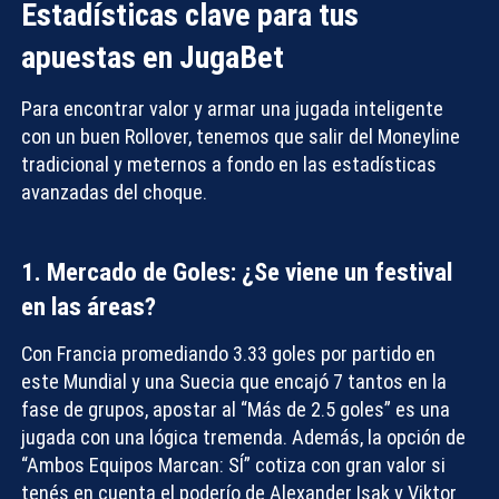
Estadísticas clave para tus
apuestas en JugaBet
Para encontrar valor y armar una jugada inteligente
con un buen
Rollover
, tenemos que salir del Moneyline
tradicional y meternos a fondo en las estadísticas
avanzadas del choque.
1. Mercado de Goles: ¿Se viene un festival
en las áreas?
Con Francia promediando 3.33 goles por partido en
este Mundial y una Suecia que encajó 7 tantos en la
fase de grupos, apostar al
“Más de 2.5 goles”
es una
jugada con una lógica tremenda. Además, la opción de
“Ambos Equipos Marcan: SÍ”
cotiza con gran valor si
tenés en cuenta el poderío de Alexander Isak y Viktor