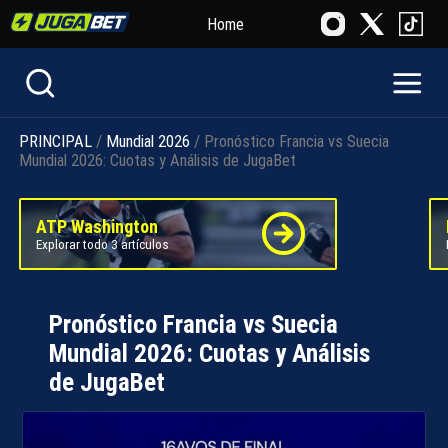
Home
PRINCIPAL
/
Mundial 2026
/ Pronóstico Francia vs Suecia
Mundial 2026: Cuotas y Análisis de JugaBet
ATP Washington
Explorar todo 3 artículos
Pronóstico Francia vs Suecia
Mundial 2026: Cuotas y Análisis
de JugaBet