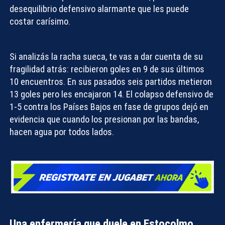
desequilibrio defensivo alarmante que les puede
costar carísimo.
Si analizás la racha sueca, te vas a dar cuenta de su
fragilidad atrás:
recibieron goles en 9 de sus últimos
10 encuentros
. En sus pasados seis partidos metieron
13 goles pero les encajaron 14. El colapso defensivo de
Compartir con:
1-5 contra los Países Bajos en fase de grupos dejó en
evidencia que cuando los presionan por las bandas,
hacen agua por todos lados.
Una enfermería que duele en Estocolmo