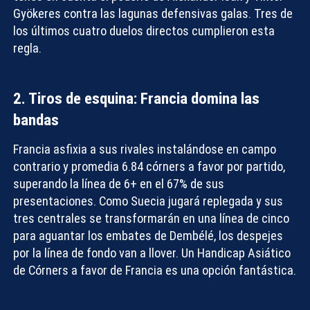
Gyökeres contra las lagunas defensivas galas. Tres de
los últimos cuatro duelos directos cumplieron esta
regla.
2. Tiros de esquina: Francia domina las
bandas
Francia asfixia a sus rivales instalándose en campo
contrario y promedia
6.84 córners a favor por partido
,
superando la línea de 6+ en el 67% de sus
presentaciones. Como Suecia jugará replegada y sus
tres centrales se transformarán en una línea de cinco
para aguantar los embates de Dembélé, los despejes
por la línea de fondo van a llover. Un
Handicap Asiático
de Córners a favor de Francia
es una opción fantástica.