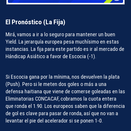
El Pronóstico (La Fija)
Mirá, vamos a ir a lo seguro para mantener un buen
Yield
. La jerarquía europea pesa muchísimo en estas
instancias. La fija para este partido es ir al mercado de
Hándicap Asiático a favor de Escocia (-1)
.
Si Escocia gana por la mínima, nos devuelven la plata
(
Push
). Pero si le meten dos goles o más a una
defensa haitiana que viene de comerse goleadas en las
Eliminatorias CONCACAF,
cobramos la cuota entera
que ronda el 1.90
. Los europeos saben que la diferencia
de gol es clave para pasar de ronda, así que no van a
levantar el pie del acelerador si se ponen 1-0.