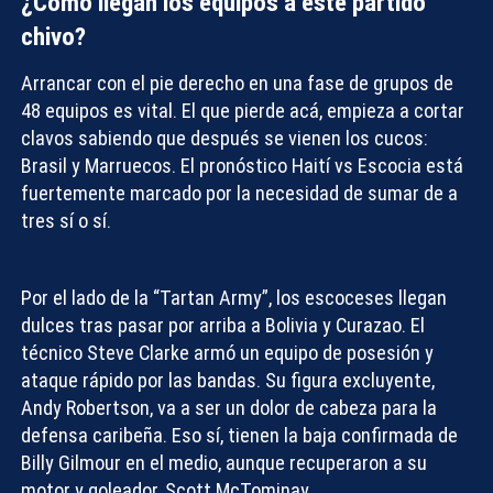
¿Cómo llegan los equipos a este partido
chivo?
Arrancar con el pie derecho en una fase de grupos de
48 equipos es vital. El que pierde acá, empieza a
cortar
clavos
sabiendo que después se vienen los cucos:
Brasil y Marruecos. El
pronóstico Haití vs Escocia
está
fuertemente marcado por la necesidad de sumar de a
tres sí o sí.
Por el lado de la “Tartan Army”, los escoceses llegan
dulces tras pasar por arriba a Bolivia y Curazao. El
técnico Steve Clarke armó un equipo de posesión y
ataque rápido por las bandas. Su figura excluyente,
Andy Robertson, va a ser un dolor de cabeza para la
defensa caribeña. Eso sí,
tienen la baja confirmada de
Billy Gilmour
en el medio, aunque recuperaron a su
motor y goleador, Scott McTominay.