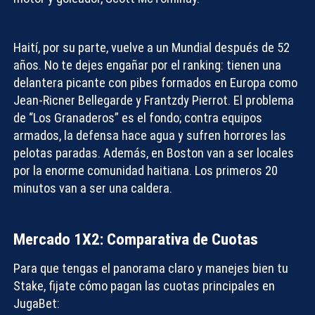
Haití, por su parte, vuelve a un Mundial después de 52
años. No te dejes engañar por el ranking: tienen una
delantera picante con pibes formados en Europa como
Jean-Ricner Bellegarde y Frantzdy Pierrot. El problema
de “Los Granaderos” es el fondo; contra equipos
armados,
la defensa hace agua
y sufren horrores las
pelotas paradas. Además, en Boston van a ser locales
por la enorme comunidad haitiana. Los primeros 20
minutos van a ser una caldera.
Compartir con:
Mercado 1X2: Comparativa de Cuotas
Para que tengas el panorama claro y manejes bien tu
Stake
, fijate cómo pagan las cuotas principales en
JugaBet
: