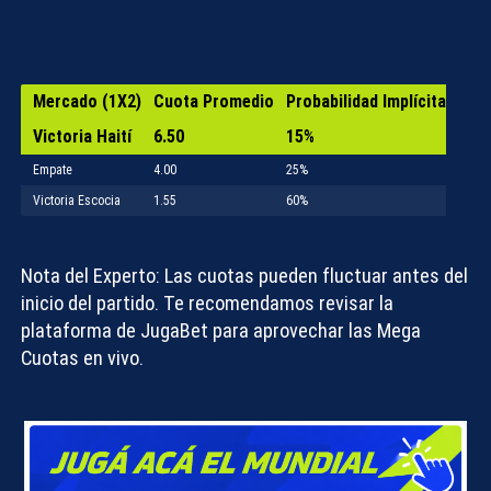
Mercado (1X2)
Cuota Promedio
Probabilidad Implícita
Victoria Haití
6.50
15%
Empate
4.00
25%
Victoria Escocia
1.55
60%
Nota del Experto:
Las cuotas pueden fluctuar antes del
inicio del partido. Te recomendamos revisar la
plataforma de JugaBet para aprovechar las Mega
Cuotas en vivo.