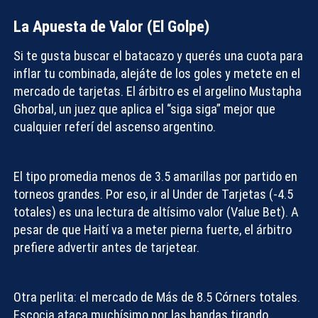
La Apuesta de Valor (El Golpe)
Si te gusta buscar el batacazo y querés una cuota para
inflar tu combinada, alejáte de los goles y metete en el
mercado de tarjetas. El árbitro es el argelino Mustapha
Ghorbal, un juez que aplica el “siga siga” mejor que
cualquier referí del ascenso argentino.
El tipo promedia menos de 3.5 amarillas por partido en
torneos grandes. Por eso, ir al
Under de Tarjetas (-4.5
totales)
es una lectura de altísimo valor (
Value Bet
). A
pesar de que Haití va a meter pierna fuerte, el árbitro
prefiere advertir antes de tarjetear.
Otra perlita: el mercado de
Más de 8.5 Córners
totales.
Escocia ataca muchísimo por las bandas tirando