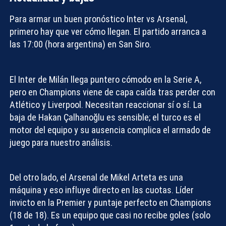
Para armar un buen
pronóstico Inter vs Arsenal
,
primero hay que ver cómo llegan. El partido arranca a
las
17:00 (hora argentina)
en San Siro.
El
Inter de Milán
llega puntero cómodo en la Serie A,
pero en Champions viene de capa caída tras perder con
Atlético y Liverpool. Necesitan reaccionar sí o sí. La
baja de
Hakan Çalhanoğlu
es sensible; el turco es el
motor del equipo y su ausencia complica el armado de
juego para nuestro análisis.
Del otro lado, el
Arsenal de Mikel Arteta
es una
máquina y eso influye directo en las cuotas. Líder
invicto en la Premier y puntaje perfecto en Champions
(18 de 18). Es un equipo que
casi no recibe goles
(solo