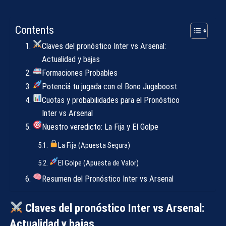
Contents
Claves del pronóstico Inter vs Arsenal:
Actualidad y bajas
Formaciones Probables
Potenciá tu jugada con el Bono Jugaboost
Cuotas y probabilidades para el Pronóstico
Inter vs Arsenal
Nuestro veredicto: La Fija y El Golpe
La Fija (Apuesta Segura)
El Golpe (Apuesta de Valor)
Resumen del Pronóstico Inter vs Arsenal
Claves del pronóstico Inter vs Arsenal:
Actualidad y bajas