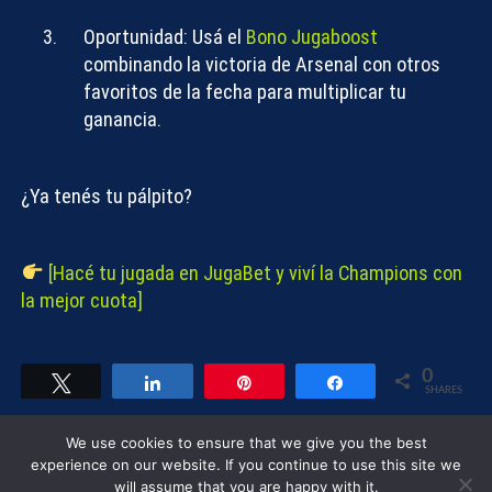
Oportunidad:
Usá el
Bono Jugaboost
combinando la victoria de Arsenal con otros
favoritos de la fecha para multiplicar tu
ganancia.
¿Ya tenés tu pálpito?
[Hacé tu jugada en JugaBet y viví la Champions con
la mejor cuota]
0
Tweet
Share
Pin
Share
SHARES
We use cookies to ensure that we give you the best
Compartir
experience on our website. If you continue to use this site we
will assume that you are happy with it.