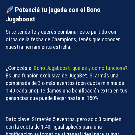
Compartir con:
Potenciá tu jugada con el Bono
Jugaboost
Si te tenés fe y querés combinar este partido con
otros de la fecha de Champions, tenés que conocer
nuestra herramienta estrella.
¿Conocés el
Bono Jugaboost: qué es y cómo funciona
?
Es una función exclusiva de JugaBet. Si armás una
combinada de
3 o más eventos
(con cuota mínima de
1.40 cada uno), te damos una bonificación extra en tus
ganancias que puede llegar hasta el
150%
.
Dato clave:
Si metés 5 eventos, pero solo 3 cumplen
con la cuota de 1.40, ¡igual aplicás para una
bonificación automática si ganás! Ideal para sumar