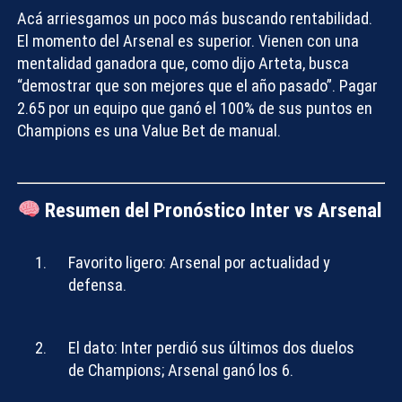
Acá arriesgamos un poco más buscando rentabilidad.
El momento del Arsenal es superior. Vienen con una
mentalidad ganadora que, como dijo Arteta, busca
“demostrar que son mejores que el año pasado”. Pagar
2.65 por un equipo que ganó el 100% de sus puntos en
Champions es una
Value Bet
de manual.
Resumen del Pronóstico Inter vs Arsenal
Favorito ligero:
Arsenal por actualidad y
defensa.
El dato:
Inter perdió sus últimos dos duelos
de Champions; Arsenal ganó los 6.