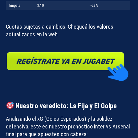
Empate
3.10
~29%
Cuotas sujetas a cambios. Chequeá los valores
actualizados en la web.
Nuestro veredicto: La Fija y El Golpe
Analizando el xG (Goles Esperados) y la solidez
defensiva, este es nuestro
pronóstico Inter vs Arsenal
final para que apuestes con cabeza: