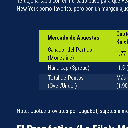
Te dejo la tabla con el mercado base para que ve
New York como favorito, pero con un margen ajus
Cuot
Mercado de Apuestas
Knic
Ganador del Partido
1.77
(Moneyline)
Hándicap (Spread)
-1.5
(
Total de Puntos
Más 
(Over/Under)
(1.90
Nota: Cuotas provistas por JugaBet, sujetas a mo