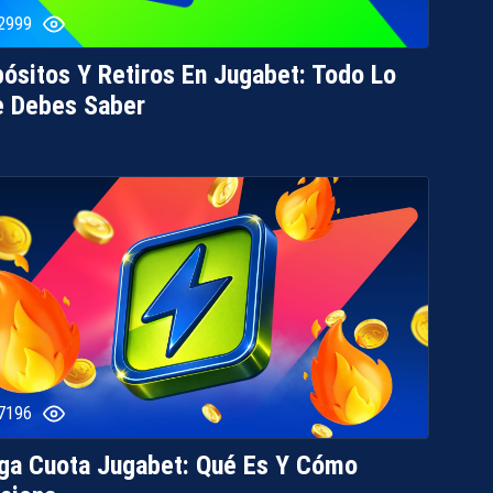
2999
ósitos Y Retiros En Jugabet: Todo Lo
e Debes Saber
7196
a Cuota Jugabet: Qué Es Y Cómo