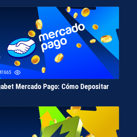
41665
abet Mercado Pago: Cómo Depositar