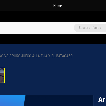
Home
S VS SPURS JUEGO 4: LA FIJA Y EL BATACAZO
Ar