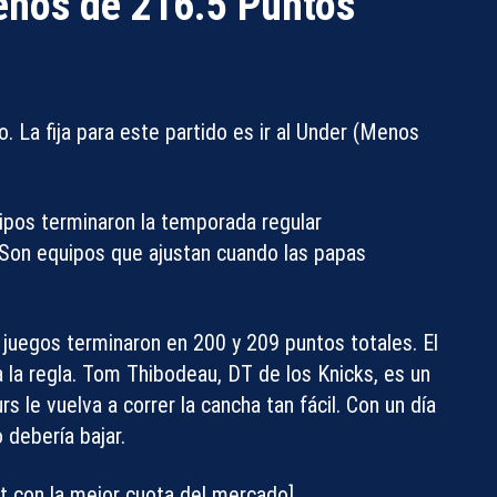
Menos de 216.5 Puntos
o.
La fija
para este partido es ir al
Under (Menos
ipos terminaron la temporada regular
 Son equipos que ajustan cuando las papas
s juegos terminaron en 200 y 209 puntos totales. El
 la regla. Tom Thibodeau, DT de los Knicks, es un
s le vuelva a correr la cancha tan fácil. Con un día
 debería bajar.
 con la mejor cuota del mercado]