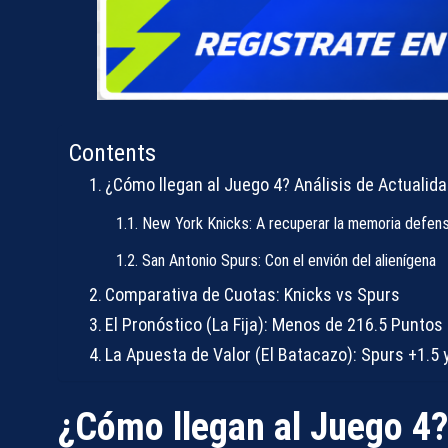
Contents
¿Cómo llegan al Juego 4? Análisis de Actualid
New York Knicks: A recuperar la memoria defens
San Antonio Spurs: Con el envión del alienígena
Comparativa de Cuotas: Knicks vs Spurs
El Pronóstico (La Fija): Menos de 216.5 Puntos
La Apuesta de Valor (El Batacazo): Spurs +1
¿Cómo llegan al Juego 4?