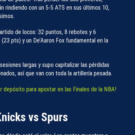
án rindiendo con un
5-5 ATS en sus últimos 10
,
ísimos.
rtido de locos: 32 puntos, 8 rebotes y 6
 (23 pts) y un De’Aaron Fox fundamental en la
sesiones largas y supo capitalizar las pérdidas
nados, así que van con toda la artillería pesada.
r depósito para apostar en las Finales de la NBA!
nicks vs Spurs