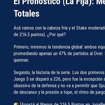
El Pronóstico (La Fija): 
Totales
Acá vamos con la cabeza fría y el
Stake
moderad
de 216.5 puntos)
. ¿Por qué?
Primero, miremos la tendencia global: ambos equ
promediando apenas un
47% de partidos al Over
.
queman.
Segundo, la historia de la serie. Los dos primero
Juego 3 se disparó a 226, pero fue la excepción a
obsesivo de la defensa y no va a permitir que Spur
de descanso y la presión a tope, el ritmo de juego
[Apostá al Menos de 216.5 Puntos en JugaBet