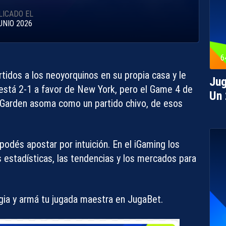
LICADO EL
UNIO 2026
6
rtidos a los neoyorquinos en su propia casa y le
Jug
está 2-1 a favor de New York, pero el Game 4 de
Un
re Garden asoma como un
partido chivo
, de esos
 podés apostar por intuición. En el iGaming los
estadísticas, las tendencias y los mercados para
gia y
armá tu jugada maestra en JugaBet
.