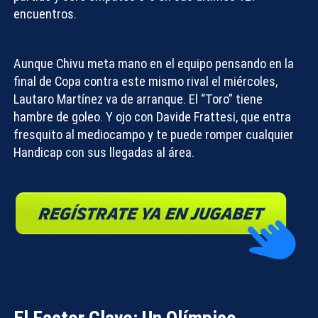
encuentros.
Aunque Chivu meta mano en el equipo pensando en la
final de Copa contra este mismo rival el miércoles,
Lautaro Martínez va de arranque
. El “Toro” tiene
hambre de goleo. Y ojo con Davide Frattesi, que entra
fresquito al mediocampo y te puede romper cualquier
Handicap
con sus llegadas al área.