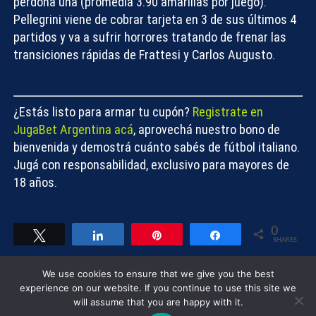
perdona una (promedia 3.90 amarillas por juego).
Pellegrini viene de cobrar tarjeta en 3 de sus últimos 4
partidos y va a sufrir horrores tratando de frenar las
transiciones rápidas de Frattesi y Carlos Augusto.
¿Estás listo para armar tu cupón?
Registrate en
JugaBet Argentina acá
, aprovechá nuestro bono de
bienvenida y demostrá cuánto sabés de fútbol italiano.
Jugá con responsabilidad, exclusivo para mayores de
18 años.
0
Tweet
Share
Pin
Share
SHARES
We use cookies to ensure that we give you the best
Compartir
experience on our website. If you continue to use this site we
will assume that you are happy with it.