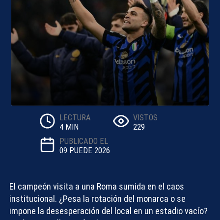
LECTURA
VISTOS
4 MIN
229
PUBLICADO EL
09 PUEDE 2026
El campeón visita a una Roma sumida en el caos
institucional. ¿Pesa la rotación del monarca o se
impone la desesperación del local en un estadio vacío?