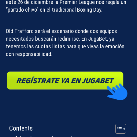
este 26 de diciembre la Premier League nos regala un
“partido chivo” en el tradicional
Boxing Day
.
Old Trafford será el escenario donde dos equipos
necesitados buscarán redimirse. En
JugaBet
, ya
tenemos las cuotas listas para que vivas la emoción
con responsabilidad.
Contents