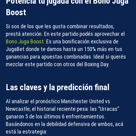
Potenciá tu jugada con el Bono Juga
Boost
Si sos de los que les gusta combinar resultados,
prestá atención. En este partido podés aprovechar el
Bono Juga Boost
. Es una bonificación exclusiva de
JugaBet
donde te damos hasta un
150% más en tus
ganancias
para apuestas combinadas. Ideal si querés
mezclar este partido con otros del Boxing Day.
Las claves y la predicción final
Al analizar el
pronóstico Manchester United vs
Newcastle
, el historial reciente pesa: las “Urracas”
ganaron 5 de los últimos 6 enfrentamientos.
Basándonos en la debilidad defensiva de ambos, acá
está la estrategia: