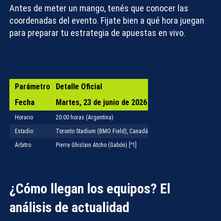
Antes de meter un mango, tenés que conocer las
coordenadas del evento. Fijate bien a qué hora juegan
para preparar tu estrategia de apuestas en vivo.
Parámetro
Detalle Oficial
Fecha
Martes, 23 de junio de 2026
Horario
20:00 horas (Argentina)
Estadio
Toronto Stadium (BMO Field), Canadá
Árbitro
Pierre Ghislain Atcho (Gabón) [^1]
¿Cómo llegan los equipos? El
análisis de actualidad