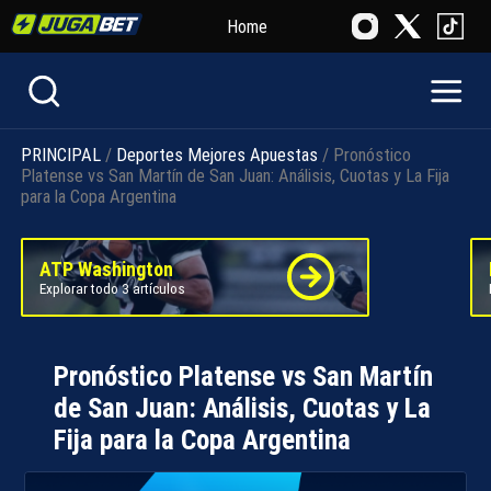
Home
PRINCIPAL
/
Deportes
Mejores Apuestas
/ Pronóstico
Platense vs San Martín de San Juan: Análisis, Cuotas y La Fija
para la Copa Argentina
ATP Washington
Explorar todo 3 artículos
Pronóstico Platense vs San Martín
de San Juan: Análisis, Cuotas y La
Fija para la Copa Argentina