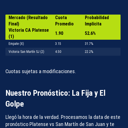
Mercado (Resultado
Cuota
Probabilidad
Final)
Promedio
Implícita
Victoria CA Platense
1.90
52.6%
(1)
Empate (X)
3.15
31.7%
Victoria San Martín SJ (2)
4.50
22.2%
Cuotas sujetas a modificaciones.
Nuestro Pronóstico: La Fija y El
Golpe
Llegó la hora de la verdad. Procesamos la data de este
pronóstico Platense vs San Martín de San Juan
y te