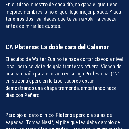
En el fútbol nuestro de cada día, no gana el que tiene
mejores nombres, sino el que llega mejor pisado. Y acá
tenemos dos realidades que te van a volar la cabeza
antes de mirar las cuotas.
CA Platense: La doble cara del Calamar
El equipo de Walter Zunino te hace cortar clavos a nivel
local, pero se viste de gala fronteras afuera. Vienen de
una campaña para el olvido en la Liga Profesional (12°
en su zona), pero en la Libertadores están
demostrando una chapa tremenda, empatando hace
días con Peñarol.
Pero ojo al dato clínico:
Platense perdió a su as de
espadas
. Tomás Nasif, el pibe que les daba cambio de