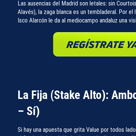
Las ausencias del Madrid son letales:
sin Courtois
Alavés), la zaga blanca es un tembladeral. Por el 
Isco Alarcón le da al mediocampo andaluz una visi
La Fija (Stake Alto): Am
– Sí)
Si hay una apuesta que grita
Value
por todos lado