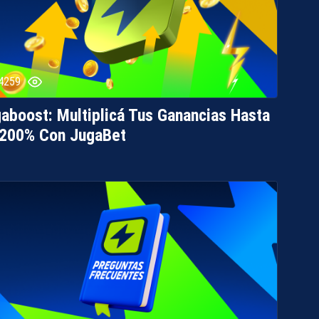
4259
aboost: Multiplicá Tus Ganancias Hasta
 200% Con JugaBet