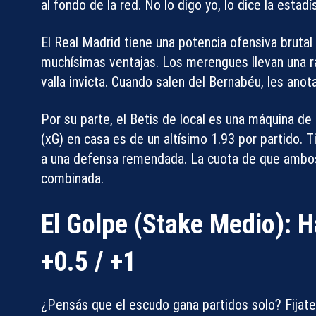
al fondo de la red. No lo digo yo, lo dice la estadí
El Real Madrid tiene una potencia ofensiva brutal
muchísimas ventajas. Los merengues llevan una 
valla invicta
. Cuando salen del Bernabéu, les anot
Por su parte, el Betis de local es una máquina de
(xG)
en casa es de un altísimo 1.93 por partido. T
a una defensa remendada. La cuota de que ambos
combinada.
El Golpe (Stake Medio): H
+0.5 / +1
¿Pensás que el escudo gana partidos solo? Fijate e