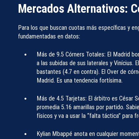
Mercados Alternativos: Có
Para los que buscan cuotas más específicas y en
fundamentadas en datos:
Más de 9.5 Córners Totales:
El Madrid bom
a las subidas de sus laterales y Vinícius.
bastantes (4.7 en contra). El
Over
de córne
Madrid. Es una tendencia fortísima.
Más de 4.5 Tarjetas:
El árbitro es César S
promedia
5.16 amarillas por partido
. Sabi
físicos y va a usar la “falta táctica” para f
Kylian Mbappé anota en cualquier momen