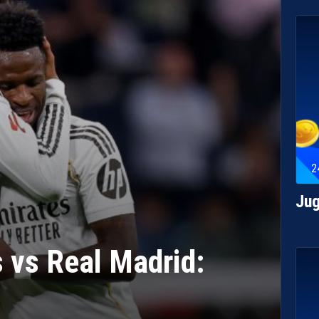
2
Jug
s vs Real Madrid: