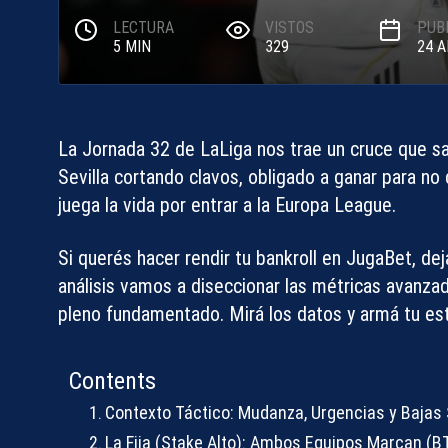
LECTURA
VISTOS
PUB
5 MIN
329
24 A
La Jornada 32 de LaLiga nos trae un cruce que saca
Sevilla cortando clavos, obligado a ganar para no 
juega la vida por entrar a la Europa League.
Si querés hacer rendir tu
bankroll
en
JugaBet
, de
análisis vamos a diseccionar las métricas avanzada
pleno fundamentado. Mirá los datos y armá tu est
Contents
Contexto Táctico: Mudanza, Urgencias y Bajas
La Fija (Stake Alto): Ambos Equipos Marcan (B