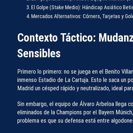
El Golpe (Stake Medio): Hándicap Asiático Betis
Mercados Alternativos: Córners, Tarjetas y Gol
Contexto Táctico: Mudanz
Sensibles
Primero lo primero:
no se juega en el Benito Villa
inmenso Estadio de La Cartuja. Esto le saca un poco
Madrid un césped rápido y neutralizado, ideal par
Sin embargo, el equipo de Álvaro Arbeloa llega con
eliminados de la Champions por el Bayern Múnich,
problema es que su defensa está entre algodone