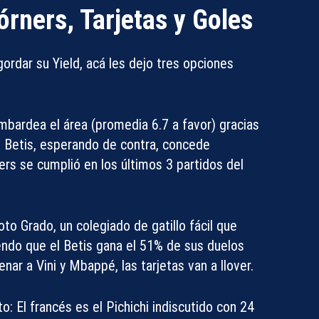
rners, Tarjetas y Goles
gordar su
Yield
, acá les dejo tres opciones
bardea el área (promedia 6.7 a favor) gracias
 El Betis, esperando de contra, concede
rs se cumplió en los últimos 3 partidos del
oto Grado, un colegiado de gatillo fácil que
endo que el Betis gana el 51% de sus duelos
renar a Vini y Mbappé, las tarjetas van a llover.
to:
El francés es el Pichichi indiscutido con 24