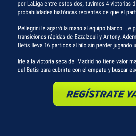
por LaLiga entre estos dos, tuvimos
4 victorias 
probabilidades históricas recientes de que el part
Pellegrini le agarró la mano al equipo blanco. Le
transiciones rápidas de Ezzalzouli y Antony. Ade
Betis lleva 16 partidos al hilo sin perder jugando 
Irle a la victoria seca del Madrid no tiene valor
del Betis
para cubrirte con el empate y buscar es