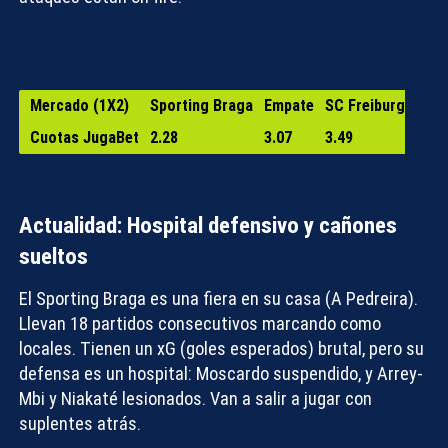
Mercado (1X2)
Sporting Braga
Empate
SC Freiburg
Cuotas JugaBet
2.28
3.07
3.49
Actualidad: Hospital defensivo y cañones
sueltos
El
Sporting Braga
es una fiera en su casa (A Pedreira).
Llevan 18 partidos consecutivos marcando como
locales. Tienen un xG (goles esperados) brutal, pero su
defensa es un hospital: Moscardo suspendido, y Arrey-
Mbi y Niakaté lesionados. Van a salir a jugar con
suplentes atrás.