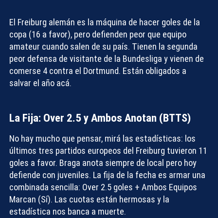
El
Freiburg
alemán es la máquina de hacer goles de la
copa (16 a favor), pero defienden peor que equipo
amateur cuando salen de su país. Tienen la segunda
peor defensa de visitante de la Bundesliga y vienen de
comerse 4 contra el Dortmund. Están obligados a
salvar el año acá.
La Fija: Over 2.5 y Ambos Anotan (BTTS)
No hay mucho que pensar, mirá las estadísticas: los
últimos tres partidos europeos del Freiburg tuvieron 11
goles a favor. Braga anota siempre de local pero hoy
defiende con juveniles. La fija de la fecha es armar una
combinada sencilla:
Over 2.5 goles + Ambos Equipos
Marcan (Sí)
. Las cuotas están hermosas y la
estadística nos banca a muerte.