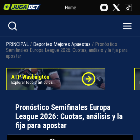
Home
PRINCIPAL
/
Deportes
Mejores Apuestas
/ Pronóstico
Semifinales Europa League 2026: Cuotas, análisis y la fija para
apostar
ATP Washington
Explorar todo 3 artículos
Pronóstico Semifinales Europa
League 2026: Cuotas, análisis y la
fija para apostar