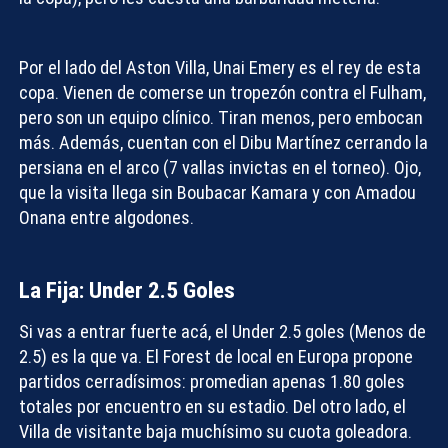
Por el lado del
Aston Villa
, Unai Emery es el rey de esta
copa. Vienen de comerse un tropezón contra el Fulham,
pero son un equipo clínico. Tiran menos, pero embocan
más. Además, cuentan con el Dibu Martínez cerrando la
persiana en el arco (7 vallas invictas en el torneo). Ojo,
que la visita llega sin Boubacar Kamara y con Amadou
Onana entre algodones.
La Fija: Under 2.5 Goles
Si vas a entrar fuerte acá, el
Under 2.5 goles (Menos de
2.5)
es la que va. El Forest de local en Europa propone
partidos cerradísimos: promedian apenas 1.80 goles
totales por encuentro en su estadio. Del otro lado, el
Compartir con:
Villa de visitante baja muchísimo su cuota goleadora.