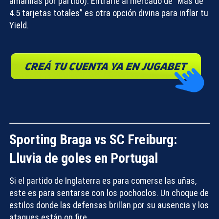
amarillas por partido). Entrarle al mercado de
“Más de
4.5 tarjetas totales”
es otra opción divina para inflar tu
Yield
.
Sporting Braga vs SC Freiburg:
Lluvia de goles en Portugal
Si el partido de Inglaterra es para comerse las uñas,
este es para sentarse con los pochoclos. Un choque de
estilos donde las defensas brillan por su ausencia y los
ataques están on fire.