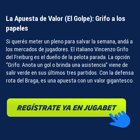
La Apuesta de Valor (El Golpe): Grifo a los
papeles
Si querés meter un pleno para salvar la semana, andá a
los mercados de jugadores. El italiano
Vincenzo Grifo
del Freiburg es el dueño de la pelota parada. La opción
“Grifo: Anota un gol o brinda una asistencia”
viene de
salir verde en sus últimos tres partidos. Con la defensa
rota del Braga, es una apuesta con un valor gigantesco.