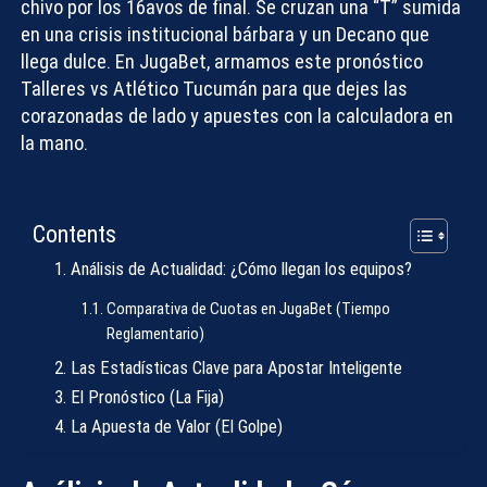
chivo
por los 16avos de final. Se cruzan una “T” sumida
en una crisis institucional bárbara y un Decano que
llega dulce. En
JugaBet
, armamos este
pronóstico
Talleres vs Atlético Tucumán
para que dejes las
corazonadas de lado y apuestes con la calculadora en
la mano.
Contents
Análisis de Actualidad: ¿Cómo llegan los equipos?
Comparativa de Cuotas en JugaBet (Tiempo
Reglamentario)
Las Estadísticas Clave para Apostar Inteligente
El Pronóstico (La Fija)
La Apuesta de Valor (El Golpe)