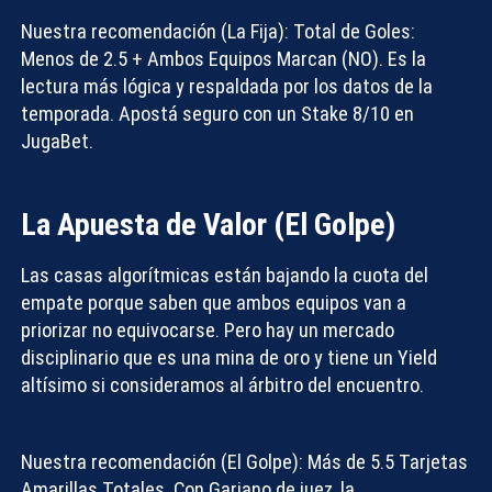
Nuestra recomendación (La Fija):
Total de Goles:
Menos de 2.5 + Ambos Equipos Marcan (NO). Es la
lectura más lógica y respaldada por los datos de la
temporada.
Apostá seguro con un Stake 8/10 en
JugaBet.
La Apuesta de Valor (El Golpe)
Las casas algorítmicas están bajando la cuota del
empate porque saben que ambos equipos van a
priorizar no equivocarse. Pero hay un mercado
disciplinario que es una mina de oro y tiene un
Yield
altísimo si consideramos al árbitro del encuentro.
Nuestra recomendación (El Golpe):
Más de 5.5 Tarjetas
Amarillas Totales. Con Gariano de juez, la