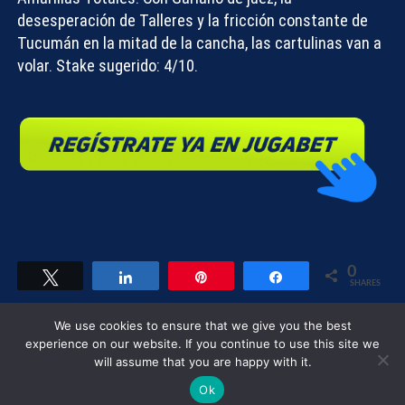
desesperación de Talleres y la fricción constante de
Tucumán en la mitad de la cancha, las cartulinas van a
volar.
Stake sugerido: 4/10.
0
Tweet
Share
Pin
Share
SHARES
We use cookies to ensure that we give you the best
Compartir
experience on our website. If you continue to use this site we
will assume that you are happy with it.
Ok
Próximos
Partidos en vivo
Casino online
Casino en vivo
Promociones