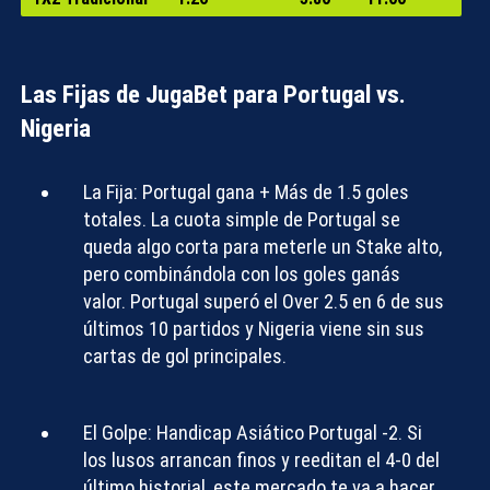
Compartir con:
Las Fijas de JugaBet para Portugal vs.
Nigeria
La Fija:
Portugal gana + Más de 1.5 goles
totales
. La cuota simple de Portugal se
queda algo corta para meterle un
Stake
alto,
pero combinándola con los goles ganás
valor. Portugal superó el
Over
2.5 en 6 de sus
últimos 10 partidos y Nigeria viene sin sus
cartas de gol principales.
El Golpe:
Handicap Asiático Portugal -2
. Si
los lusos arrancan finos y reeditan el 4-0 del
último historial, este mercado te va a hacer