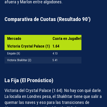
afuera y
Marlon
entre algodones.
Comparativa de Cuotas (Resultado 90′)
Mercado
Cuota en JugaBet
Victoria Crystal Palace (1)
1.64
Empate (X)
4.13
Victoria Shakhtar (2)
5.41
Compartir con:
La Fija (El Pronóstico)
Victoria del Crystal Palace (1.64).
No hay con qué darle.
La localía en Londres pesa, el Shakhtar tiene que salir a
quemar las naves y eso para las transiciones de