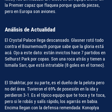
la Premier capaz que flaquea porque guarda piezas,
pero en Europa son aviones.
Análisis de Actualidad
El
Crystal Palace
llega descansado. Glasner rotó todo
contra el Bournemouth porque sabe que la gloria está
acá. Ojo a este dato: están
invictos hace 7 partidos en
Selhurst Park
por copas. Son una roca atrás y tienen a
Ismaïla Sarr
, que está intratable (8 goles en el torneo).
El
Shakhtar
, por su parte, es el dueño de la pelota pero
no del área. Tuvieron el
69% de posesión
en la ida y
perdieron 3-1. Es el típico equipo que te toca y te toca,
pero si le robás y salís rápido, los agarrás en babia.
Encima llegan con la defensa remendada:
Konoplya