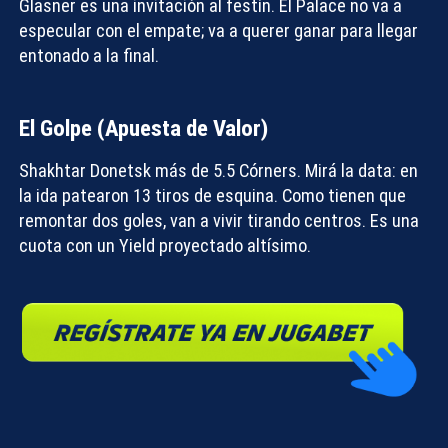
Glasner es una invitación al festín. El Palace no va a
especular con el empate; va a querer ganar para llegar
entonado a la final.
El Golpe (Apuesta de Valor)
Shakhtar Donetsk más de 5.5 Córners.
Mirá la data: en
la ida patearon
13 tiros de esquina
. Como tienen que
remontar dos goles, van a vivir tirando centros. Es una
cuota con un
Yield
proyectado altísimo.