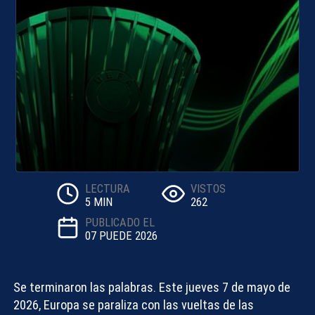
LECTURA
VISTOS
5 MIN
262
PUBLICADO EL
07 PUEDE 2026
Se terminaron las palabras. Este jueves 7 de mayo de
2026, Europa se paraliza con las vueltas de las