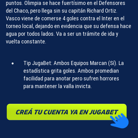
puntos. Olimpia se hace fuertísimo en el Defensores
del Chaco, pero llega sin su capitán Richard Ortiz.
Vasco viene de comerse 4 goles contra el Inter en el
torneo local, dejando en evidencia que su defensa hace
agua por todos lados. Va a ser un trámite de ida y
vuelta constante.
Tip JugaBet:
Ambos Equipos Marcan (Sí)
. La
estadística grita goles. Ambos promedian
facilidad para anotar pero sufren horrores
para mantener la
valla invicta
.