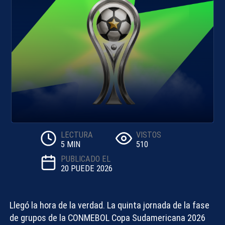
LECTURA
VISTOS
5 MIN
510
PUBLICADO EL
20 PUEDE 2026
Llegó la hora de la verdad. La quinta jornada de la fase
de grupos de la
CONMEBOL Copa Sudamericana 2026