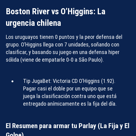
Boston River vs O’Higgins: La
urgencia chilena
Los uruguayos tienen 0 puntos y la peor defensa del
grupo. O’Higgins llega con 7 unidades, soñando con
clasificar, y basando su juego en una defensa hiper
sólida (viene de empatarle 0-0 a São Paulo).
Tip JugaBet:
Victoria CD O’Higgins (1.92)
.
Pagar casi el doble por un equipo que se
juega la clasificación contra uno que está
entregado anímicamente es
la fija
del día.
El Resumen para armar tu Parlay (La Fija y El
Golpe)