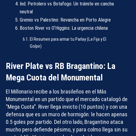
Ind. Petrolero vs Botafogo: Un trámite en cancha
neutral
Gremio vs Palestino: Revancha en Porto Alegre
Boston River vs O’Higgins: La urgencia chilena
El Resumen para armar tu Parlay (La Fija y El
Golpe)
River Plate vs RB Bragantino: La
Mega Cuota del Monumental
El Millonario recibe a los brasileños en el Mâs
Monumental en un partido que el mercado catalogó de
“Mega Cuota”. River llega invicto (10 puntos) y con una
defensa que es un muro de hormigón: le hacen apenas
0.5 goles por partido. Del otro lado, Bragantino ataca
mucho pero defiende pésimo, y para colmo llega sin su