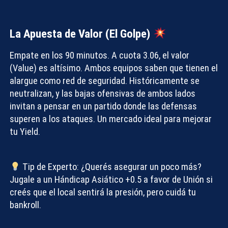
La Apuesta de Valor (El Golpe)
Empate en los 90 minutos.
A cuota 3.06, el valor
(
Value
) es altísimo. Ambos equipos saben que tienen el
alargue como red de seguridad. Históricamente se
neutralizan, y las bajas ofensivas de ambos lados
invitan a pensar en un partido donde las defensas
superen a los ataques. Un mercado ideal para mejorar
tu
Yield
.
Tip de Experto:
¿Querés asegurar un poco más?
Jugale a un
Hándicap Asiático +0.5
a favor de Unión si
creés que el local sentirá la presión, pero cuidá tu
bankroll
.