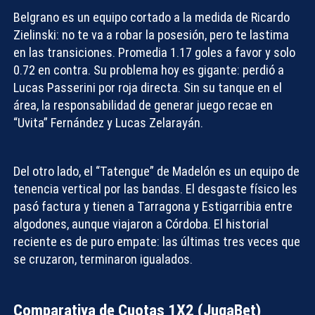
Belgrano es un equipo cortado a la medida de Ricardo
Zielinski: no te va a robar la posesión, pero te lastima
en las transiciones. Promedia
1.17 goles a favor y solo
0.72 en contra
. Su problema hoy es gigante: perdió a
Lucas Passerini por roja directa. Sin su tanque en el
área, la responsabilidad de generar juego recae en
“Uvita” Fernández y Lucas Zelarayán.
Del otro lado, el “Tatengue” de Madelón es un equipo de
tenencia vertical por las bandas. El desgaste físico les
pasó factura y tienen a Tarragona y Estigarribia entre
algodones, aunque viajaron a Córdoba. El historial
reciente es de puro empate:
las últimas tres veces que
se cruzaron, terminaron igualados
.
Comparativa de Cuotas 1X2 (JugaBet)