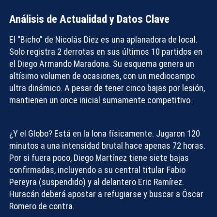
Análisis de Actualidad y Datos Clave
El “Bicho” de Nicolás Diez es una aplanadora de local.
Solo registra 2 derrotas en sus últimos 10 partidos en
el Diego Armando Maradona. Su esquema genera un
altísimo volumen de ocasiones, con un mediocampo
ultra dinámico. A pesar de tener cinco bajas por lesión,
mantienen un once inicial sumamente competitivo.
¿Y el Globo? Está en la lona físicamente. Jugaron 120
minutos a una intensidad brutal hace apenas 72 horas.
Por si fuera poco, Diego Martínez tiene
siete bajas
confirmadas
, incluyendo a su central titular Fabio
Pereyra (suspendido) y al delantero Eric Ramírez.
Huracán deberá apostar a refugiarse y buscar a Óscar
Romero de contra.