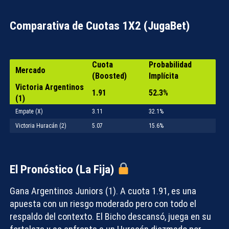
Comparativa de Cuotas 1X2 (JugaBet)
Cuota
Probabilidad
Mercado
(Boosted)
Implícita
Victoria Argentinos
1.91
52.3%
(1)
Empate (X)
3.11
32.1%
Victoria Huracán (2)
5.07
15.6%
El Pronóstico (La Fija)
Gana Argentinos Juniors (1).
A cuota 1.91, es una
apuesta con un riesgo moderado pero con todo el
respaldo del contexto. El Bicho descansó, juega en su