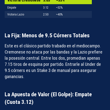
Victoria Cremonese
3.03
~33%
Empate
3.12
~32%
Victoria Lazio
2.50
~40%
Compartir con:
La Fija: Menos de 9.5 Córners Totales
Este es el clásico partido trabado en el mediocampo.
Cremonese no ataca por las bandas y la Lazio prefiere
la posesión central. Entre los dos, promedian apenas
7.15 tiros de esquina por partido. Entrarle al
Under
de
9.5 córners es un
Stake 3
de manual para asegurar
ganancias.
La Apuesta de Valor (El Golpe): Empate
(Cuota 3.12)