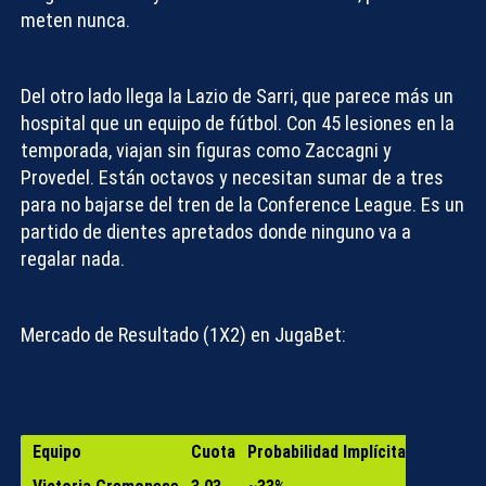
meten nunca.
Del otro lado llega la Lazio de Sarri, que parece más un
hospital que un equipo de fútbol. Con 45 lesiones en la
temporada, viajan sin figuras como Zaccagni y
Provedel. Están octavos y necesitan sumar de a tres
para no bajarse del tren de la Conference League. Es un
partido de dientes apretados donde ninguno va a
regalar nada.
Mercado de Resultado (1X2) en JugaBet:
Equipo
Cuota
Probabilidad Implícita