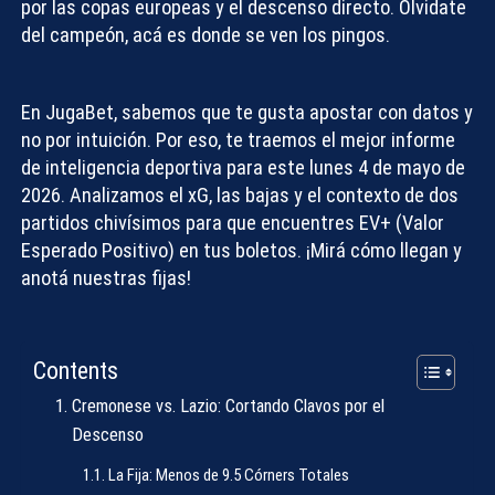
por las copas europeas y el descenso directo. Olvidate
del campeón, acá es donde se ven los pingos.
En
JugaBet
, sabemos que te gusta apostar con datos y
no por intuición. Por eso, te traemos el mejor informe
de inteligencia deportiva para este lunes 4 de mayo de
2026. Analizamos el
xG
, las bajas y el contexto de dos
partidos chivísimos para que encuentres
EV+
(Valor
Esperado Positivo) en tus boletos. ¡Mirá cómo llegan y
anotá nuestras fijas!
Contents
Cremonese vs. Lazio: Cortando Clavos por el
Descenso
La Fija: Menos de 9.5 Córners Totales