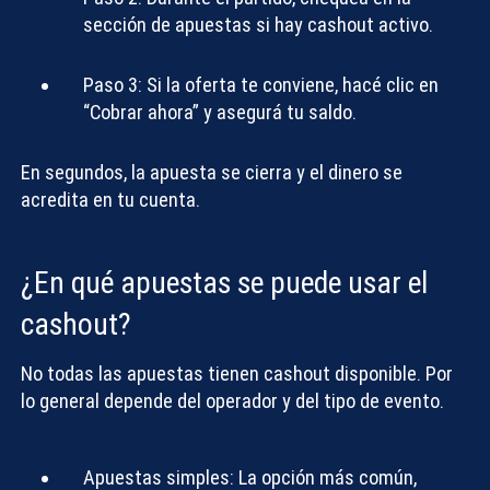
sección de apuestas si hay cashout activo.
Paso 3:
Si la oferta te conviene, hacé clic en
“Cobrar ahora” y asegurá tu saldo.
En segundos, la apuesta se cierra y el dinero se
acredita en tu cuenta.
¿En qué apuestas se puede usar el
cashout?
No todas las apuestas tienen cashout disponible. Por
Compartir con:
lo general depende del operador y del tipo de evento.
Apuestas simples
: La opción más común,