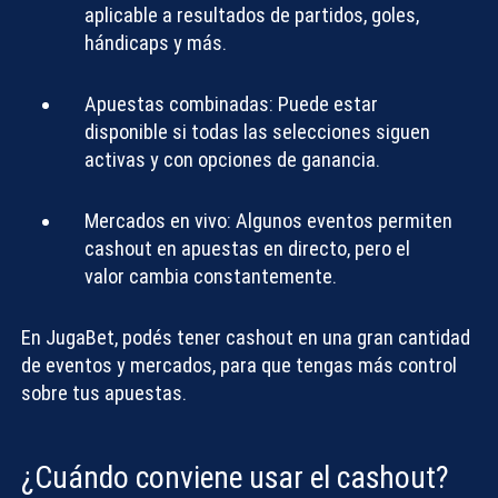
aplicable a resultados de partidos, goles,
hándicaps y más.
Apuestas combinadas
: Puede estar
disponible si todas las selecciones siguen
activas y con opciones de ganancia.
Mercados en vivo
: Algunos eventos permiten
cashout en apuestas en directo, pero el
valor cambia constantemente.
En JugaBet, podés tener cashout en una gran cantidad
de eventos y mercados, para que tengas más control
sobre tus apuestas.
¿Cuándo conviene usar el cashout?