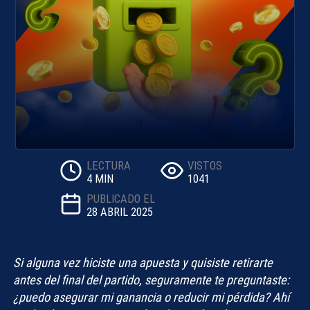
LECTURA
VISTOS
4 MIN
1041
PUBLICADO EL
28 ABRIL 2025
Si alguna vez hiciste una apuesta y quisiste retirarte
antes del final del partido, seguramente te preguntaste:
¿puedo asegurar mi ganancia o reducir mi pérdida? Ahí