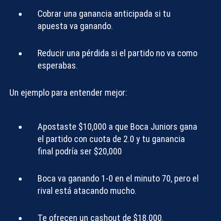
Cobrar una ganancia anticipada si tu
apuesta va ganando.
Reducir una pérdida si el partido no va como
esperabas.
Un ejemplo para entender mejor:
Apostaste $10,000 a que Boca Juniors gana
el partido con cuota de 2.0 y tu ganancia
final podría ser $20,000
Boca va ganando 1-0 en el minuto 70, pero el
rival está atacando mucho.
Te ofrecen un
cashout de $18.000
.