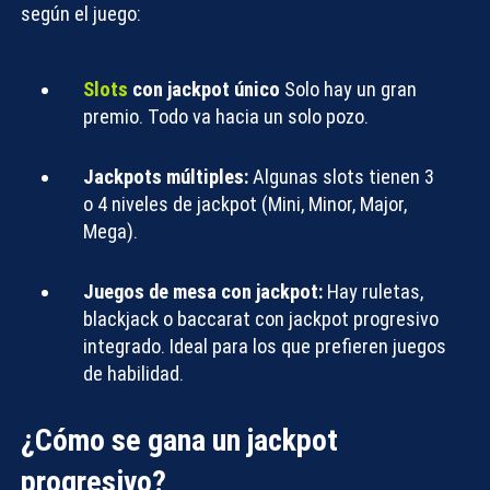
según el juego:
Slots
con jackpot único
Solo hay un gran
premio. Todo va hacia un solo pozo.
Compartir con:
Jackpots múltiples:
Algunas slots tienen 3
o 4 niveles de jackpot (Mini, Minor, Major,
Mega).
Juegos de mesa con jackpot:
Hay ruletas,
blackjack o baccarat con jackpot progresivo
integrado. Ideal para los que prefieren juegos
de habilidad.
¿Cómo se gana un jackpot
progresivo?