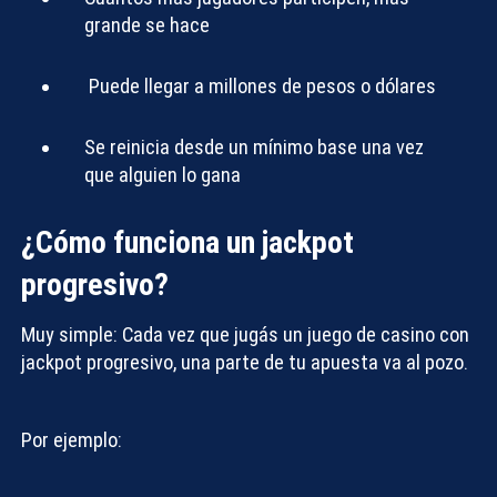
grande se hace
Puede llegar a millones de pesos o dólares
Se reinicia desde un mínimo base una vez
que alguien lo gana
¿Cómo funciona un jackpot
progresivo?
Muy simple: Cada vez que jugás un juego de casino con
jackpot progresivo, una parte de tu apuesta va al pozo.
Por ejemplo: