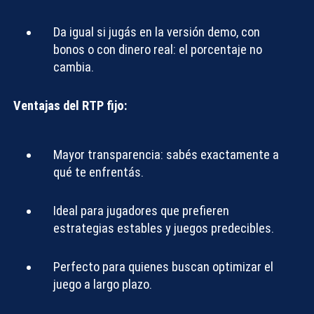
Da igual si jugás en la versión demo, con
bonos o con dinero real: el porcentaje no
cambia.
Ventajas del RTP fijo:
Mayor transparencia: sabés exactamente a
qué te enfrentás.
Ideal para jugadores que prefieren
estrategias estables y juegos predecibles.
Perfecto para quienes buscan optimizar el
juego a largo plazo.