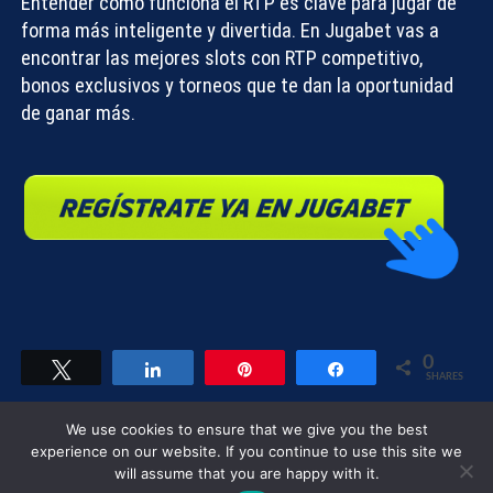
Entender cómo funciona el RTP es clave para jugar de
forma más inteligente y divertida. En Jugabet vas a
encontrar las mejores slots con RTP competitivo,
bonos exclusivos y torneos que te dan la oportunidad
de ganar más.
0
Tweet
Share
Pin
Share
SHARES
We use cookies to ensure that we give you the best
Compartir
experience on our website. If you continue to use this site we
will assume that you are happy with it.