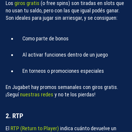
Los
giros gratis
(o
free spins
) son tiradas en slots que
no usan tu saldo, pero con las que igual podés ganar.
Son ideales para jugar sin arriesgar, y se consiguen:
Como parte de bonos
Al activar funciones dentro de un juego
En torneos o promociones especiales
En
Jugabet
hay promos semanales con giros gratis.
¡Seguí
nuestras redes
y no te los pierdas!
2. RTP
El
RTP (Return to Player)
indica cuánto devuelve un