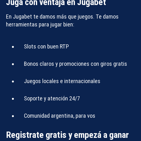
Juga con ventaja en Jugabet
En Jugabet te damos más que juegos. Te damos
herramientas para jugar bien:
Slots con buen RTP
Bonos claros y promociones con giros gratis
Juegos locales e internacionales
Soporte y atención 24/7
Comunidad argentina, para vos
Registrate gratis y empezá a ganar