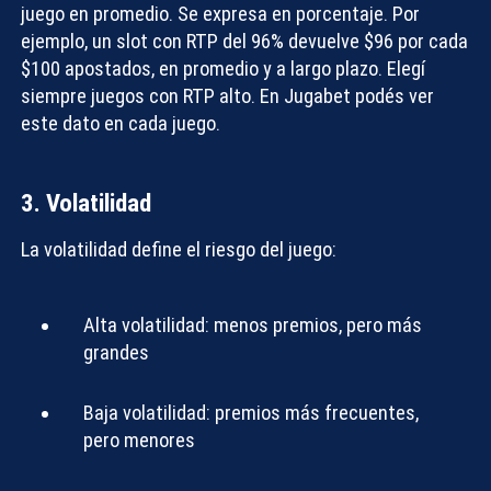
juego en promedio. Se expresa en porcentaje. Por
ejemplo, un slot con RTP del 96% devuelve $96 por cada
$100 apostados, en promedio y a largo plazo. Elegí
siempre juegos con RTP alto. En Jugabet podés ver
este dato en cada juego.
3. Volatilidad
La
volatilidad
define el riesgo del juego:
Alta volatilidad
: menos premios, pero más
grandes
Baja volatilidad
: premios más frecuentes,
pero menores