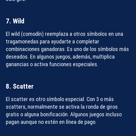
7. Wild
El wild (comodín) reemplaza a otros símbolos en una
tragamonedas para ayudarte a completar
combinaciones ganadoras. Es uno de los símbolos más
deseados. En algunos juegos, además, multiplica
ganancias o activa funciones especiales.
8. Scatter
El scatter es otro símbolo especial. Con 3 o más
scatters, normalmente se activa la ronda de giros
gratis o alguna bonificación. Algunos juegos incluso
pagan aunque no estén en línea de pago.