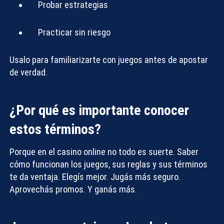
Probar estrategias
Practicar sin riesgo
Usalo para familiarizarte con juegos antes de apostar
de verdad.
¿Por qué es importante conocer
estos términos?
Porque en el casino online no todo es suerte. Saber
cómo funcionan los juegos, sus reglas y sus términos
te da ventaja.
Elegís mejor. Jugás más seguro.
Aprovechás promos. Y ganás más.