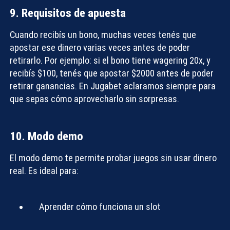
9. Requisitos de apuesta
Cuando recibís un bono, muchas veces tenés que
apostar ese dinero varias veces antes de poder
retirarlo. Por ejemplo: si el bono tiene wagering 20x, y
recibís $100, tenés que apostar $2000 antes de poder
retirar ganancias. En Jugabet aclaramos siempre para
que sepas cómo aprovecharlo sin sorpresas.
10. Modo demo
El modo demo te permite probar juegos sin usar dinero
real.
Es ideal para:
Aprender cómo funciona un slot