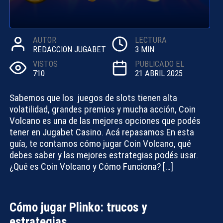
AUTOR
LECTURA
REDACCION JUGABET
3 MIN
VISTOS
PUBLICADO EL
710
21 ABRIL 2025
Sabemos que los juegos de slots tienen alta
volatilidad, grandes premios y mucha acción, Coin
Volcano es una de las mejores opciones que podés
tener en Jugabet Casino. Acá repasamos En esta
guía, te contamos cómo jugar Coin Volcano, qué
debes saber y las mejores estrategias podés usar.
¿Qué es Coin Volcano y Cómo Funciona? […]
Cómo jugar Plinko: trucos y
estrategias