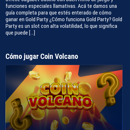
funciones especiales llamativas. Acá te damos una
guía completa para que estés enterado de cómo
ganar en Gold Party ¿Cómo funciona Gold Party? Gold
Party es un slot con alta volatilidad, lo que significa
que puede […]
Cómo jugar Coin Volcano