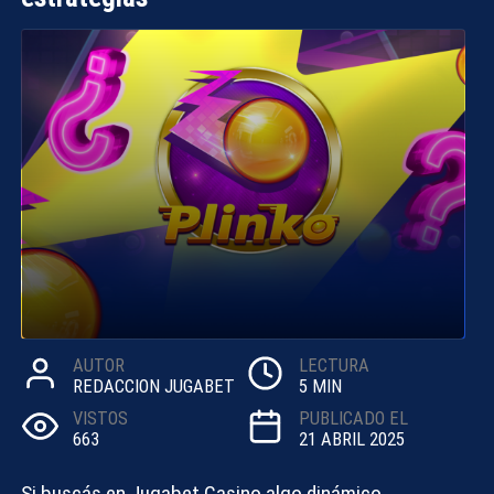
AUTOR
LECTURA
REDACCION JUGABET
5 MIN
VISTOS
PUBLICADO EL
663
21 ABRIL 2025
Si buscás en Jugabet Casino algo dinámico,