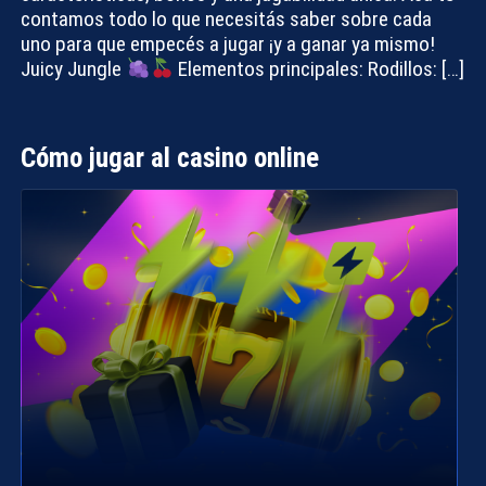
contamos todo lo que necesitás saber sobre cada
uno para que empecés a jugar ¡y a ganar ya mismo!
Juicy Jungle
Elementos principales: Rodillos: […]
Cómo jugar al casino online