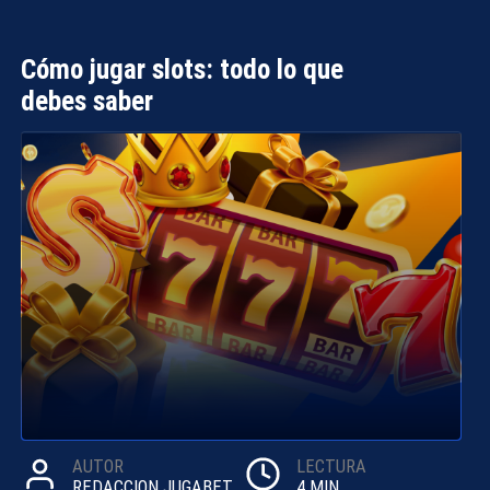
Cómo jugar slots: todo lo que
debes saber
AUTOR
LECTURA
REDACCION JUGABET
4 MIN