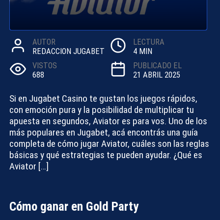
AUTOR
LECTURA
REDACCION JUGABET
4 MIN
VISTOS
PUBLICADO EL
688
21 ABRIL 2025
Si en Jugabet Casino te gustan los juegos rápidos,
con emoción pura y la posibilidad de multiplicar tu
apuesta en segundos, Aviator es para vos. Uno de los
más populares en Jugabet, acá encontrás una guía
completa de cómo jugar Aviator, cuáles son las reglas
básicas y qué estrategias te pueden ayudar. ¿Qué es
Aviator […]
Cómo ganar en Gold Party