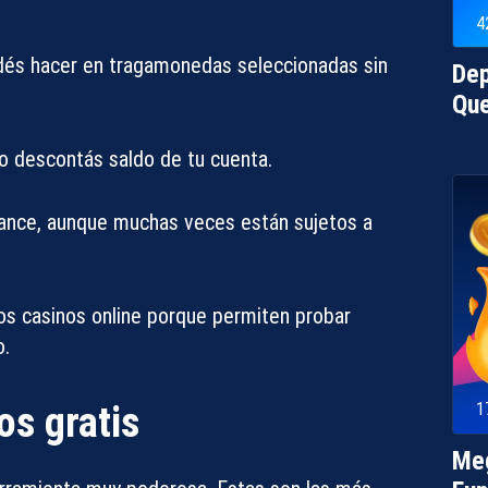
4
odés hacer en tragamonedas seleccionadas sin
Dep
Qu
no descontás saldo de tu cuenta.
ance, aunque muchas veces están sujetos a
s casinos online porque permiten probar
o.
os gratis
1
Meg