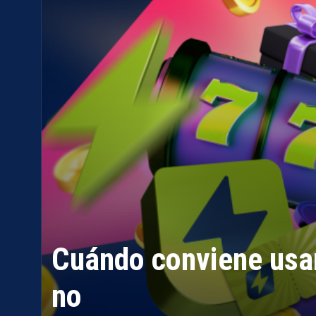
Cuándo conviene usar
no