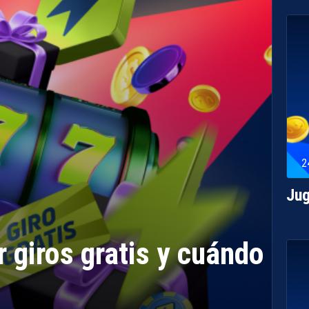
2
Jug
 giros gratis y cuándo