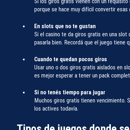
Si los giros gratis vienen con un requisit
porque se hace muy difícil convertir esas 
En slots que no te gustan
Si el casino te da giros gratis en una slot
pasarla bien. Recordá que el juego tiene q
Cuando te quedan pocos giros
Usar uno o dos giros gratis aislados en slo
es mejor esperar a tener un pack complet
Si no tenés tiempo para jugar
Muchos giros gratis tienen vencimiento. S
los actives todavía.
Tipos de juegos donde se 