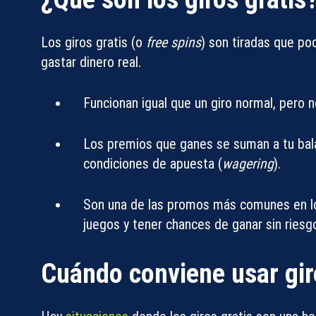
Los giros gratis (o
free spins
) son tiradas que p
gastar dinero real.
Funcionan igual que un giro normal, pero 
Los premios que ganes se suman a tu bal
condiciones de apuesta (
wagering
).
Son una de las promos más comunes en lo
juegos y tener chances de ganar sin riesg
Cuándo conviene usar gir