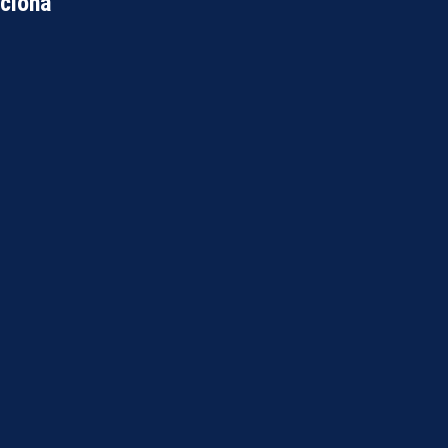
ciona